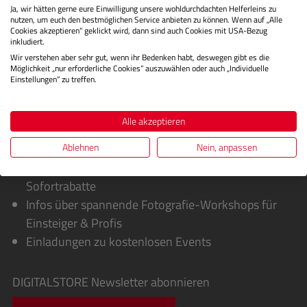
Ja, wir hätten gerne eure Einwilligung unsere wohldurchdachten Helferleins zu
Bewertungen
nutzen, um euch den bestmöglichen Service anbieten zu können. Wenn auf „Alle
Cookies akzeptieren“ geklickt wird, dann sind auch Cookies mit USA-Bezug
inkludiert.
Wir verstehen aber sehr gut, wenn ihr Bedenken habt, deswegen gibt es die
Möglichkeit „nur erforderliche Cookies“ auszuwählen oder auch „Individuelle
Einstellungen“ zu treffen.
Alle akzeptieren
Sie erhalten von uns:
Ablehnen
Nein, anpassen
Exklusive Sonderaktionen, Cashbacks &
Sofortrabatte
Infos über spannende Fotografie-Workshops für
Einsteiger & Profis
Einladungen zu kostenlosen Events
DIGITALSTORE
Newsletter abonnieren