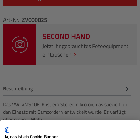
Art-Nr.:
ZV000825
SECOND HAND
Jetzt Ihr gebrauchtes Fotoequipment
eintauschen!
Beschreibung
Das VW-VMS10E-K ist ein Stereomikrofon, das speziell für
den Einsatz mit Camcordern entwickelt wurde. Es verfügt
über einen…
Mehr
Herstellerinformationen
Ja, das ist ein Cookie-Banner.