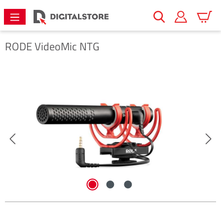
alt springen
Warenk
RODE
VideoMic NTG
Bildergalerie überspringen