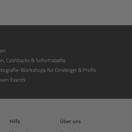
ten
n, Cashbacks & Sofortrabatte
tografie-Workshops für Einsteiger & Profis
osen Events
Hilfe
Über uns