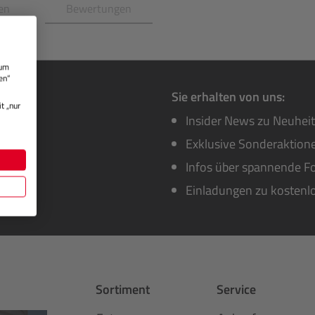
en
Bewertungen
 um
en“
Sie erhalten von uns:
t „nur
Insider News zu Neuhei
Exklusive Sonderaktione
Infos über spannende Fo
Einladungen zu kostenl
Sortiment
Service