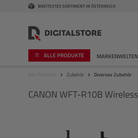
BREITESTES SORTIMENT IN ÖSTERREICH
springen
Zur Hauptnavigation springen
ALLE PRODUKTE
MARKENWELTE
Alle Produkte
Zubehör
Diverses Zubehör
Foto
Canon
CANON
WFT-R10B Wireless 
Video
Fujifilm
Audio
Leica Boutique
Bildergalerie überspringen
Apple
Nikon