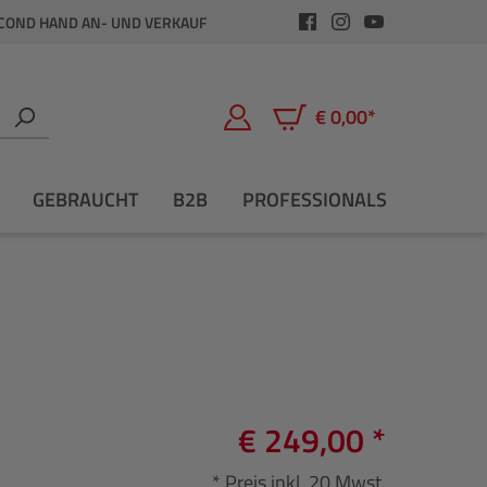
COND HAND AN- UND VERKAUF
€ 0,00*
Warenkorb enthält 0 Positio
GEBRAUCHT
B2B
PROFESSIONALS
€ 249,00 *
* Preis inkl. 20 Mwst.