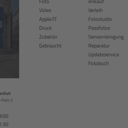
Foto
Ankauf
Video
Verleih
Apple/IT
Fotostudio
Druck
Passfotos
Zubehör
Sensorreinigung
Gebraucht
Reparatur
Updateservice
Fotobuch
enfurt
-Platz 3
8:00
2:30