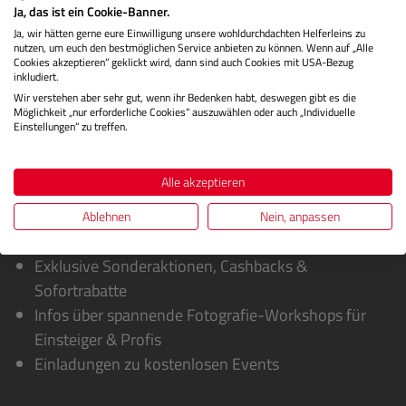
Ja, das ist ein Cookie-Banner.
Herstellerinformationen
Ja, wir hätten gerne eure Einwilligung unsere wohldurchdachten Helferleins zu
nutzen, um euch den bestmöglichen Service anbieten zu können. Wenn auf „Alle
Bewertungen
Cookies akzeptieren“ geklickt wird, dann sind auch Cookies mit USA-Bezug
inkludiert.
Wir verstehen aber sehr gut, wenn ihr Bedenken habt, deswegen gibt es die
Möglichkeit „nur erforderliche Cookies“ auszuwählen oder auch „Individuelle
Einstellungen“ zu treffen.
Alle akzeptieren
Ablehnen
Nein, anpassen
Sie erhalten von uns:
Exklusive Sonderaktionen, Cashbacks &
Sofortrabatte
Infos über spannende Fotografie-Workshops für
Einsteiger & Profis
Einladungen zu kostenlosen Events