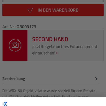
IN DEN WARENKORB
Art-Nr.:
OB003173
SECOND HAND
Jetzt Ihr gebrauchtes Fotoequipment
eintauschen!
Beschreibung
Die WRX-50 Objektivplatte wurde speziell für den Einsatz
mit IQ4 Digitalrückteilen entwickelt. Es ist mit einem
hochwertigen…
Mehr