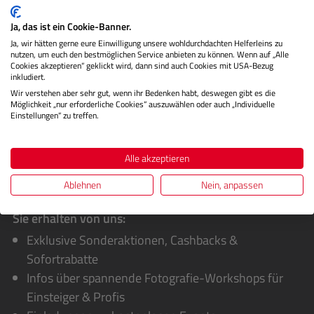
seine elegante Aluminiumoptik, die zu jeder
Kameraausrüstung passt. Mi…
Mehr
Ja, das ist ein Cookie-Banner.
Ja, wir hätten gerne eure Einwilligung unsere wohldurchdachten Helferleins zu
Technische Daten
nutzen, um euch den bestmöglichen Service anbieten zu können. Wenn auf „Alle
Cookies akzeptieren“ geklickt wird, dann sind auch Cookies mit USA-Bezug
inkludiert.
Bewertungen
Wir verstehen aber sehr gut, wenn ihr Bedenken habt, deswegen gibt es die
Möglichkeit „nur erforderliche Cookies“ auszuwählen oder auch „Individuelle
Einstellungen“ zu treffen.
Alle akzeptieren
Ablehnen
Nein, anpassen
Sie erhalten von uns:
Exklusive Sonderaktionen, Cashbacks &
Sofortrabatte
Infos über spannende Fotografie-Workshops für
Einsteiger & Profis