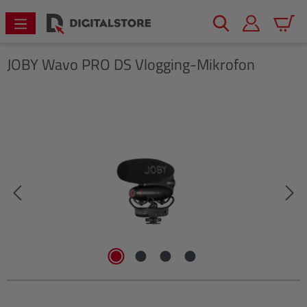
alt springen
Warenk
JOBY
Wavo PRO DS Vlogging-Mikrofon
Bildergalerie überspringen