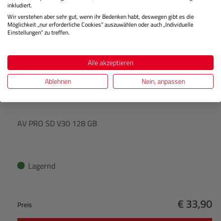
inkludiert.
Wir verstehen aber sehr gut, wenn ihr Bedenken habt, deswegen gibt es die
Möglichkeit „nur erforderliche Cookies“ auszuwählen oder auch „Individuelle
Einstellungen“ zu treffen.
Alle akzeptieren
Ablehnen
Nein, anpassen
AV PRO SD V30 128 GB
Lagernd
€ 33,90
Preis
Regulärer