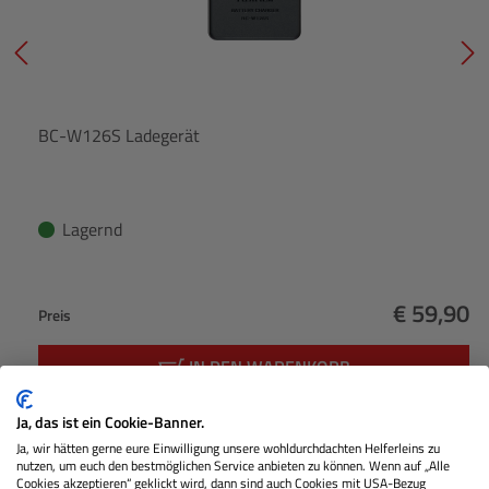
BC-W126S Ladegerät
Lagernd
€ 59,90
Preis
Regulärer
IN DEN WARENKORB
Ja, das ist ein Cookie-Banner.
Ja, wir hätten gerne eure Einwilligung unsere wohldurchdachten Helferleins zu
Produktgalerie überspringen
Speichermedien SD
nutzen, um euch den bestmöglichen Service anbieten zu können. Wenn auf „Alle
Cookies akzeptieren“ geklickt wird, dann sind auch Cookies mit USA-Bezug