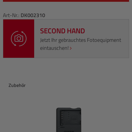
Art-Nr.:
DK002310
SECOND HAND
Jetzt Ihr gebrauchtes Fotoequipment
eintauschen!
Produktgalerie überspringen
Zubehör