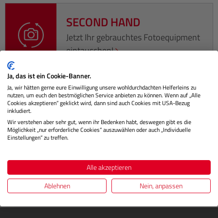
SECOND HAND
Jetzt Ihr gebrauchtes Fotoequipment
eintauschen!
Ja, das ist ein Cookie-Banner.
Ja, wir hätten gerne eure Einwilligung unsere wohldurchdachten Helferleins zu
nutzen, um euch den bestmöglichen Service anbieten zu können. Wenn auf „Alle
Beschreibung
Cookies akzeptieren“ geklickt wird, dann sind auch Cookies mit USA-Bezug
inkludiert.
Wir verstehen aber sehr gut, wenn ihr Bedenken habt, deswegen gibt es die
XT Rodenstock HR Digaron W 70mm F5.6 TiltFür
Möglichkeit „nur erforderliche Cookies“ auszuwählen oder auch „Individuelle
Einstellungen“ zu treffen.
Landschafts- und Stadtfotograf*innen ermöglicht das
Phase One XT 5° Tilt Panel…
Mehr
Alle akzeptieren
Bewertungen
Ablehnen
Nein, anpassen