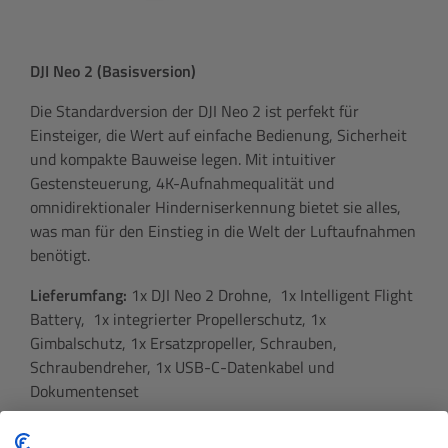
DJI Neo 2 (Basisversion)
Die Standardversion der DJI Neo 2 ist perfekt für
Einsteiger, die Wert auf einfache Bedienung, Sicherheit
und kompakte Bauweise legen. Mit intuitiver
Gestensteuerung, 4K-Aufnahmequalität und
omnidirektionaler Hinderniserkennung bietet sie alles,
was man für den Einstieg in die Welt der Luftaufnahmen
benötigt.
Lieferumfang:
1x DJI Neo 2 Drohne, 1x Intelligent Flight
Battery, 1x integrierter Propellerschutz, 1x
Gimbalschutz, 1x Ersatzpropeller, Schrauben,
Schraubendreher, 1x USB-C-Datenkabel und
Dokumentenset
Zur Drohne