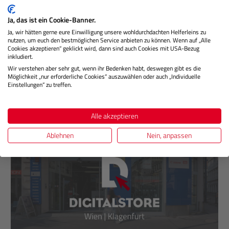
Einladungen zu kostenlosen Events
Ja, das ist ein Cookie-Banner.
DIGITALSTORE
Newsletter abonnieren
Ja, wir hätten gerne eure Einwilligung unsere wohldurchdachten Helferleins zu
nutzen, um euch den bestmöglichen Service anbieten zu können. Wenn auf „Alle
Cookies akzeptieren“ geklickt wird, dann sind auch Cookies mit USA-Bezug
Newsletter bestellen
inkludiert.
Wir verstehen aber sehr gut, wenn ihr Bedenken habt, deswegen gibt es die
Möglichkeit „nur erforderliche Cookies“ auszuwählen oder auch „Individuelle
Einstellungen“ zu treffen.
Unsere Stores
Alle akzeptieren
Ablehnen
Nein, anpassen