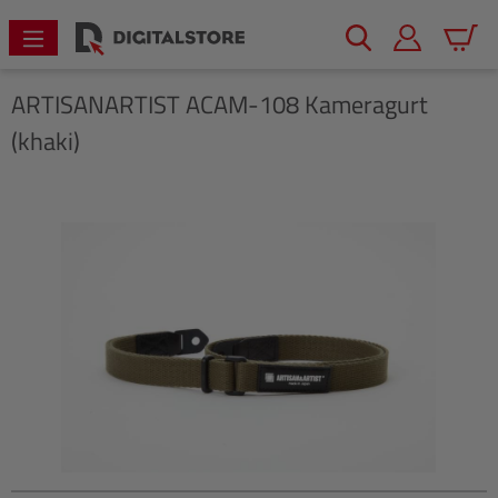
alt springen
Warenk
ARTISANARTIST
ACAM-108 Kameragurt
(khaki)
Bildergalerie überspringen