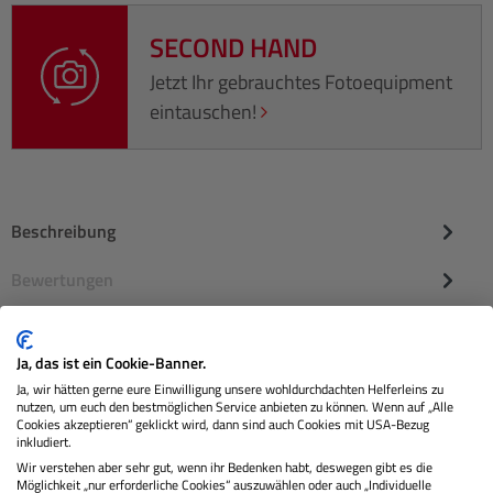
SECOND HAND
Jetzt Ihr gebrauchtes Fotoequipment
eintauschen!
Beschreibung
Bewertungen
Ja, das ist ein Cookie-Banner.
Ja, wir hätten gerne eure Einwilligung unsere wohldurchdachten Helferleins zu
nutzen, um euch den bestmöglichen Service anbieten zu können. Wenn auf „Alle
Cookies akzeptieren“ geklickt wird, dann sind auch Cookies mit USA-Bezug
inkludiert.
Wir verstehen aber sehr gut, wenn ihr Bedenken habt, deswegen gibt es die
Möglichkeit „nur erforderliche Cookies“ auszuwählen oder auch „Individuelle
Sie erhalten von uns: