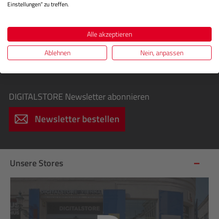
Einstellungen“ zu treffen.
Exklusive Sonderaktionen, Cashbacks &
Sofortrabatte
Alle akzeptieren
Infos über spannende Fotografie-Workshops für
Ablehnen
Nein, anpassen
Einsteiger & Profis
Einladungen zu kostenlosen Events
DIGITALSTORE
Newsletter abonnieren
Newsletter bestellen
Unsere Stores