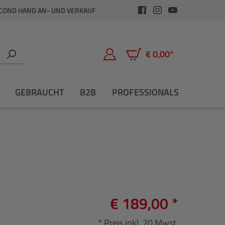
COND HAND AN- UND VERKAUF
€ 0,00*
Warenkorb enthält 0 Positio
GEBRAUCHT
B2B
PROFESSIONALS
€ 189,00 *
* Preis inkl. 20 Mwst.