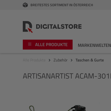
BREITESTES SORTIMENT IN ÖSTERREICH
springen
Zur Hauptnavigation springen
ALLE PRODUKTE
MARKENWELTE
Alle Produkte
Zubehör
Taschen & Gurte
Foto
Canon
ARTISANARTIST
ACAM-301N 
Video
Fujifilm
Audio
Leica Boutique
Bildergalerie überspringen
Apple
Nikon