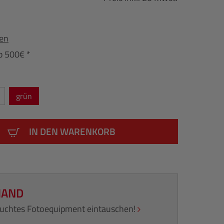
fen
b 500€ *
grün
IN DEN WARENKORB
HAND
rauchtes Fotoequipment eintauschen!