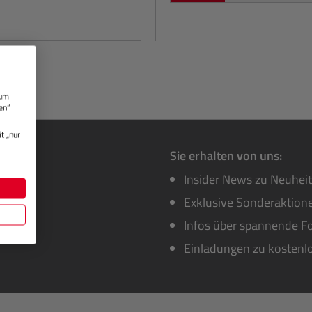
 um
en“
t „nur
Sie erhalten von uns:
Insider News zu Neuhei
Exklusive Sonderaktione
Infos über spannende Fo
Einladungen zu kostenl