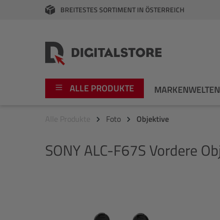
BREITESTES SORTIMENT IN ÖSTERREICH
springen
Zur Hauptnavigation springen
ALLE PRODUKTE
MARKENWELTE
Alle Produkte
Foto
Objektive
Foto
Canon
SONY
ALC-F67S Vordere Ob
Video
Fujifilm
Audio
Leica Boutique
Bildergalerie überspringen
Apple
Nikon