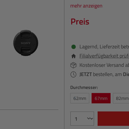
mehr anzeigen
Preis
Lagernd, Lieferzeit bet
Filialverfügbarkeit prü
Kostenloser Versand a
JETZT
bestellen, am
Di
Durchmesser:
62mm
67mm
82mm