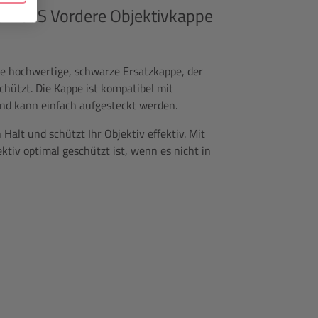
-F67S Vordere Objektivkappe
ne hochwertige, schwarze Ersatzkappe, der
chützt. Die Kappe ist kompatibel mit
d kann einfach aufgesteckt werden.
 Halt und schützt Ihr Objektiv effektiv. Mit
ektiv optimal geschützt ist, wenn es nicht in