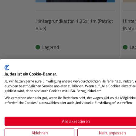
Hintergrundkarton 1.35x11m (Patriot
Hinte
Blue)
(Natur
Lagernd
La
€ 59,90
Preis
Preis
Ja, das ist ein Cookie-Banner.
Regulärer Preis:
Ja, wir hätten gerne eure Einwilligung unsere wohldurchdachten Helferleins zu nutzen,
IN DEN WARENKORB
euch den bestmöglichen Service anbieten zu können. Wenn auf „Alle Cookies akzeptier
geklickt wird, dann sind auch Cookies mit USA-Bezug inkludiert.
Wir verstehen aber sehr gut, wenn ihr Bedenken habt, deswegen gibt es die Möglichkei
erforderliche Cookies“ auszuwählen oder auch „Individuelle Einstellungen“ zu treffen.
Alle akzeptieren
Beschreibung
Herstellerinformation
Ablehnen
Nein, anpassen