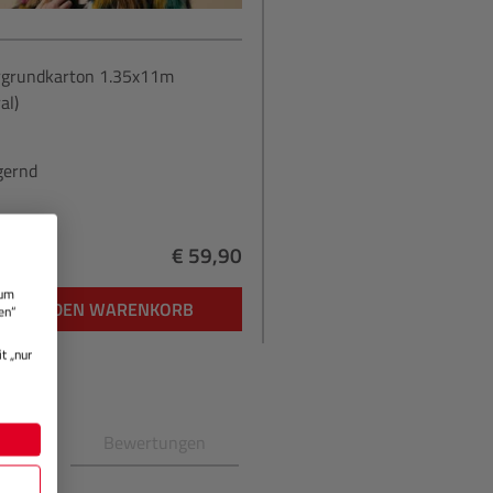
rgrundkarton 1.35x11m
al)
gernd
€ 59,90
Regulärer Preis:
 um
IN DEN WARENKORB
en“
t „nur
en
Bewertungen