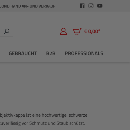
COND HAND AN- UND VERKAUF
€ 0,00*
Warenkorb enthält 0 Positio
GEBRAUCHT
B2B
PROFESSIONALS
jektivkappe ist eine hochwertige, schwarze
 zuverlässig vor Schmutz und Staub schützt.