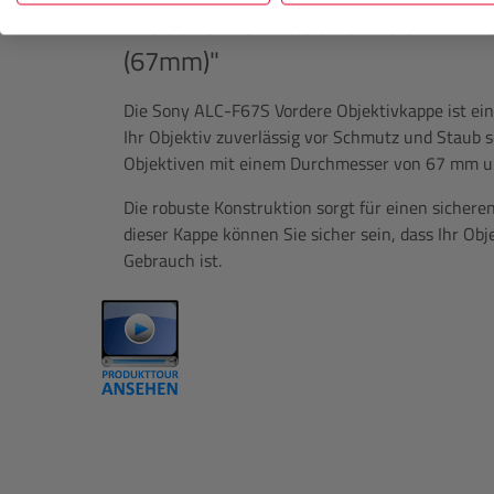
Produktinformationen "
SONY
ALC
(67mm)"
Die Sony ALC-F67S Vordere Objektivkappe ist ei
Ihr Objektiv zuverlässig vor Schmutz und Staub s
Objektiven mit einem Durchmesser von 67 mm un
Die robuste Konstruktion sorgt für einen sicheren
dieser Kappe können Sie sicher sein, dass Ihr Obj
Gebrauch ist.