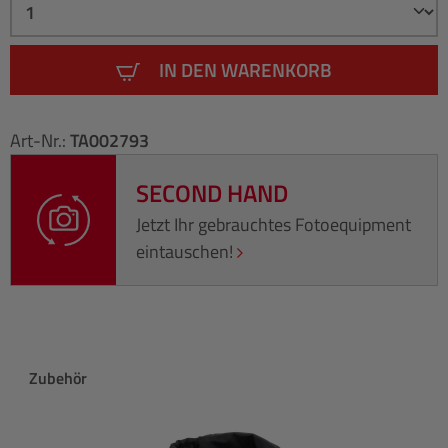
IN DEN WARENKORB
Art-Nr.:
TA002793
SECOND HAND
Jetzt Ihr gebrauchtes Fotoequipment
eintauschen!
Produktgalerie überspringen
Zubehör