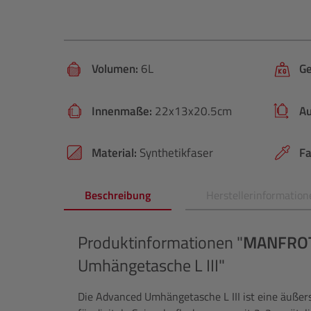
Volumen:
6L
Ge
Innenmaße:
22x13x20.5cm
A
Material:
Synthetikfaser
Fa
Beschreibung
Herstellerinformation
Produktinformationen "
MANFRO
Umhängetasche L III"
Die Advanced Umhängetasche L III ist eine äußers