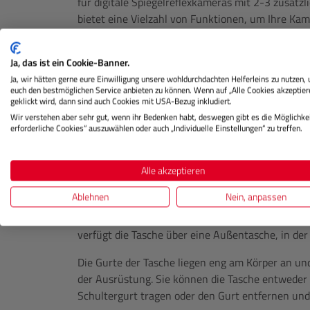
für digitale Spiegelreflexkameras mit 2-3 zusätz
bietet eine Vielzahl von Funktionen, um Ihre Ka
verstauen.
Die Tasche verfügt über mehrere praktische Fäche
Ja, das ist ein Cookie-Banner.
Kamera, zusätzliche Objektive, Zubehör, Akkus 
Ja, wir hätten gerne eure Einwilligung unsere wohldurchdachten Helferleins zu nutzen,
euch den bestmöglichen Service anbieten zu können. Wenn auf „Alle Cookies akzeptier
Durch die verstellbaren Trennwände kann die Inn
geklickt wird, dann sind auch Cookies mit USA-Bezug inkludiert.
angepasst werden.
Wir verstehen aber sehr gut, wenn ihr Bedenken habt, deswegen gibt es die Möglichkei
erforderliche Cookies“ auszuwählen oder auch „Individuelle Einstellungen“ zu treffen.
Das ergonomische Design der Tasche ermöglicht 
und gleichzeitig schnell und einfach auf Ihre Ka
Alle akzeptieren
lässt sich vom Körper weg öffnen, so dass sie be
Ablehnen
Nein, anpassen
Die Stativhalterung an der Vorderseite ermöglich
mitzunehmen, indem Sie es einfach mit einer r
verfügt die Tasche über eine Außentasche, in der
Die Gurte der Tasche liegen eng am Körper an un
der Ausrüstung. Sie können die Tasche entweder
Schultergurt tragen oder den Gurt entfernen und 