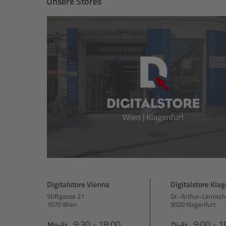
Unsere Stores
Digitalstore Vienna
Digitalstore Klag
Stiftgasse 21
Dr.-Arthur-Lemisch
1070 Wien
9020 Klagenfurt
9:30 - 18:00
9:00 - 1
Mo-Fr
Di-Fr