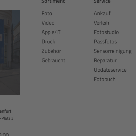
Sortiment
Service
Foto
Ankauf
Video
Verleih
Apple/IT
Fotostudio
Druck
Passfotos
Zubehör
Sensorreinigung
Gebraucht
Reparatur
Updateservice
Fotobuch
enfurt
-Platz 3
8:00