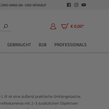
COND HAND AN- UND VERKAUF
€ 0,00*
Warenkorb enthält 0 Positio
GEBRAUCHT
B2B
PROFESSIONALS
 III ist eine äußerst praktische Umhängetasche,
gelreflexkameras mit 2-3 zusätzlichen Objektiven