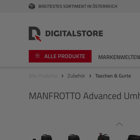
BREITESTES SORTIMENT IN ÖSTERREICH
springen
Zur Hauptnavigation springen
ALLE PRODUKTE
MARKENWELTE
Alle Produkte
Zubehör
Taschen & Gurte
Foto
Canon
MANFROTTO
Advanced Umhä
Video
Fujifilm
Audio
Leica Boutique
Bildergalerie überspringen
Apple
Nikon