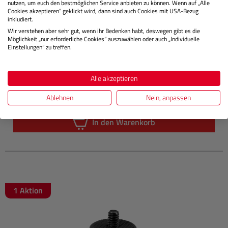
nutzen, um euch den bestmöglichen Service anbieten zu können. Wenn auf „Alle
Cookies akzeptieren“ geklickt wird, dann sind auch Cookies mit USA-Bezug
SMALLRIG
4819 Camera Viewfinder Eyecup für Sony
inkludiert.
Alpha 7C II/7CR
Wir verstehen aber sehr gut, wenn ihr Bedenken habt, deswegen gibt es die
Möglichkeit „nur erforderliche Cookies“ auszuwählen oder auch „Individuelle
Einstellungen“ zu treffen.
Lagernd
Alle akzeptieren
Preis vor Aktionen:
€ 23,90*
€ 19,12*
Ablehnen
Nein, anpassen
Sie zahlen heute
In den Warenkorb
1 Aktion