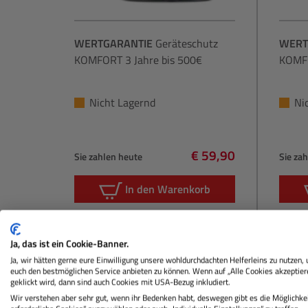
WERTGARANTIE
Geräteschutz
WERT
KOMFORT 3 Jahre bis 500€
KOMFO
Nicht Lagernd
Ni
€ 59,90
Sie zahlen heute
Sie za
Regulärer Preis:
In den Warenkorb
Ja, das ist ein Cookie-Banner.
Ja, wir hätten gerne eure Einwilligung unsere wohldurchdachten Helferleins zu nutzen,
euch den bestmöglichen Service anbieten zu können. Wenn auf „Alle Cookies akzeptier
geklickt wird, dann sind auch Cookies mit USA-Bezug inkludiert.
Wir verstehen aber sehr gut, wenn ihr Bedenken habt, deswegen gibt es die Möglichkei