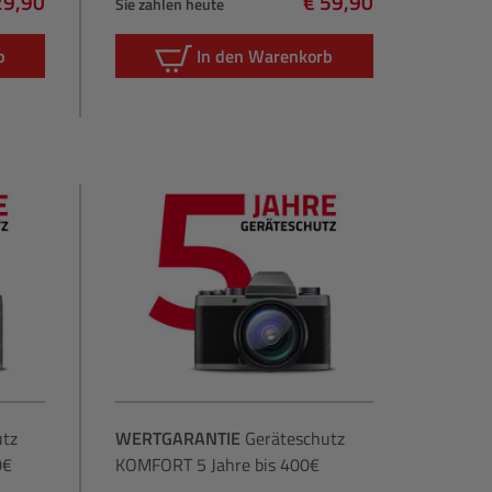
29,90
€ 59,90
Sie zahlen heute
lärer Preis:
Regulärer Preis:
b
In den Warenkorb
utz
WERTGARANTIE
Geräteschutz
0€
KOMFORT 5 Jahre bis 400€