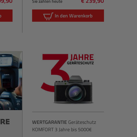
09,90
€ 239,90
Sie zahlen heute
lärer Preis:
Regulärer Preis:
b
In den Warenkorb
WERTGARANTIE
Geräteschutz
KOMFORT 3 Jahre bis 5000€