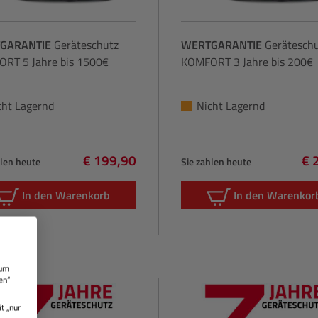
GARANTIE
Geräteschutz
WERTGARANTIE
Gerätesch
RT 5 Jahre bis 1500€
KOMFORT 3 Jahre bis 200€
cht Lagernd
Nicht Lagernd
€ 199,90
€ 
hlen heute
Sie zahlen heute
Regulärer Preis:
Re
In den Warenkorb
In den Warenkor
 um
en“
t „nur