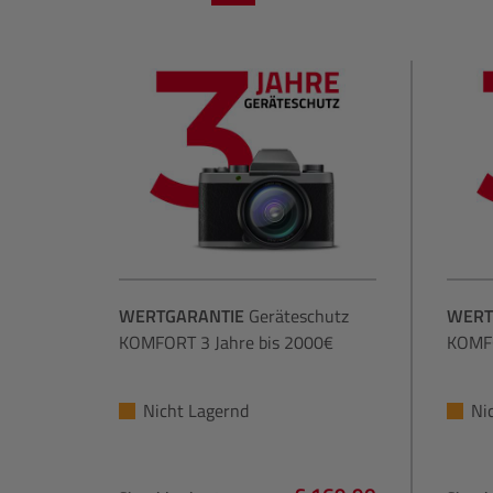
PC & Bildbearbeitung
NiSi
Druck
OM System
Zubehör
Panasonic
Gutschein
Polaroid
Profoto
Sigma
WERTGARANTIE
Geräteschutz
WERT
KOMFORT 3 Jahre bis 2000€
KOMFO
Sony
Nicht Lagernd
Ni
Tamron