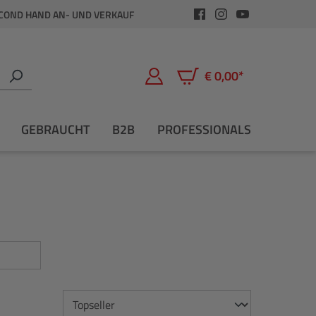
COND HAND AN- UND VERKAUF
€ 0,00*
Warenkorb enthält 0 Positio
GEBRAUCHT
B2B
PROFESSIONALS
dkostenfrei