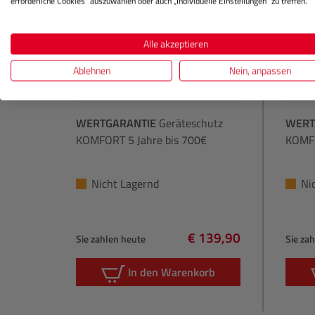
erforderliche Cookies“ auszuwählen oder auch „Individuelle Einstellungen“ zu treffen.
Alle akzeptieren
Ablehnen
Nein, anpassen
WERTGARANTIE
Geräteschutz
WERT
KOMFORT 5 Jahre bis 700€
KOMFO
Nicht Lagernd
Ni
€ 139,90
Sie zahlen heute
Sie za
Regulärer Preis:
In den Warenkorb