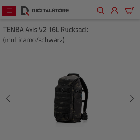
alt springen
Warenk
TENBA
Axis V2 16L Rucksack
(multicamo/schwarz)
Bildergalerie überspringen