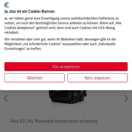
Preis
Regulärer 
Ja, das ist ein Cookie-Banner.
IN DEN WARENKORB
Ja, wir hätten gerne eure Einwilligung unsere wohldurchdachten Helferleins zu
nutzen, um euch den bestmöglichen Service anbieten zu können. Wenn auf „Alle
Cookies akzeptieren“ geklickt wird, dann sind auch Cookies mit USA-Bezug
inkludiert.
Produktgalerie überspringen
Axis V2 24L
Wir verstehen aber sehr gut, wenn ihr Bedenken habt, deswegen gibt es die
Möglichkeit „nur erforderliche Cookies“ auszuwählen oder auch „Individuelle
Einstellungen“ zu treffen.
Alle akzeptieren
Ablehnen
Nein, anpassen
Axis V2 24L Rucksack (multicamo/schwarz)