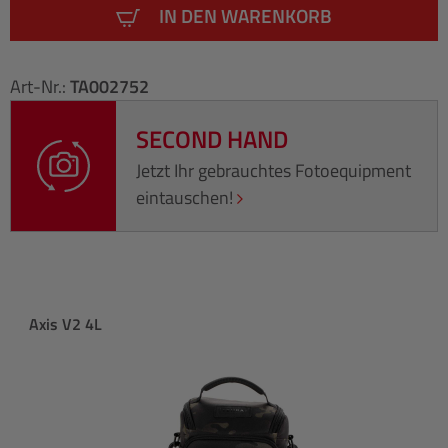
IN DEN WARENKORB
Art-Nr.:
TA002752
SECOND HAND
Jetzt Ihr gebrauchtes Fotoequipment
eintauschen!
Produktgalerie überspringen
Axis V2 4L