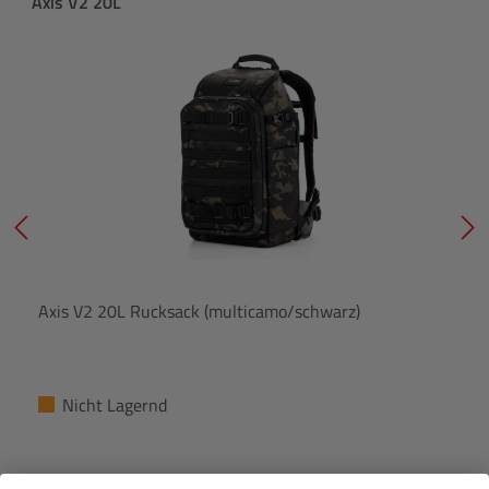
Produktgalerie überspringen
Axis V2 20L
Axis V2 20L Rucksack (multicamo/schwarz)
Nicht Lagernd
€ 229,00