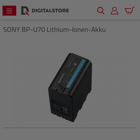
alt springen
Warenk
SONY
BP-U70 Lithium-Ionen-Akku
Bildergalerie überspringen