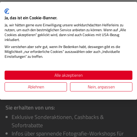
Der BP-U70 Lithium-Ionen-Akku ist mit seiner Kapazität
von 72 Wh und seinem relativ geringen Gewicht ein
Ja, das ist ein Cookie-Banner.
absolutes Highlight…
Mehr
Ja, wir hätten gerne eure Einwilligung unsere wohldurchdachten Helferleins zu
nutzen, um euch den bestmöglichen Service anbieten zu können. Wenn auf „Alle
Herstellerinformationen
Cookies akzeptieren“ geklickt wird, dann sind auch Cookies mit USA-Bezug
inkludiert.
Wir verstehen aber sehr gut, wenn ihr Bedenken habt, deswegen gibt es die
Bewertungen
Möglichkeit „nur erforderliche Cookies“ auszuwählen oder auch „Individuelle
Einstellungen“ zu treffen.
Alle akzeptieren
Ablehnen
Nein, anpassen
Sie erhalten von uns:
Exklusive Sonderaktionen, Cashbacks &
Sofortrabatte
Infos über spannende Fotografie-Workshops für