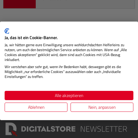
Beschreibung
Ja, das ist ein Cookie-Banner.
Ja, wir hätten gerne eure Einwilligung unsere wohldurchdachten Helferleins zu
Hahnemühle Baryta FB ist ein hellweißes FineArt Inkjet
nutzen, um euch den bestmöglichen Service anbieten zu können. Wenn auf „Alle
Papier aus 100% α-Zellulose und verfügt über eine speziell
Cookies akzeptieren“ geklickt wird, dann sind auch Cookies mit USA-Bezug
inkludiert.
für die Fi…
Mehr
Wir verstehen aber sehr gut, wenn ihr Bedenken habt, deswegen gibt es die
Möglichkeit „nur erforderliche Cookies“ auszuwählen oder auch „Individuelle
Herstellerinformationen
Einstellungen“ zu treffen.
Bewertungen
Alle akzeptieren
Ablehnen
Nein, anpassen