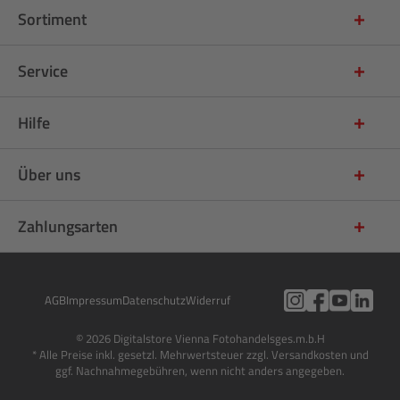
Sortiment
Service
Hilfe
Über uns
Zahlungsarten
AGB
Impressum
Datenschutz
Widerruf
© 2026 Digitalstore Vienna Fotohandelsges.m.b.H
* Alle Preise inkl. gesetzl. Mehrwertsteuer zzgl. Versandkosten und
ggf. Nachnahmegebühren, wenn nicht anders angegeben.