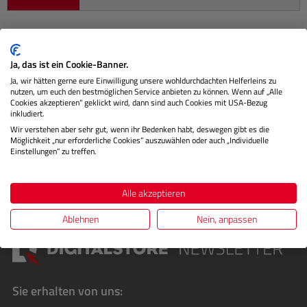
Beschreibung
Ja, das ist ein Cookie-Banner.
Ja, wir hätten gerne eure Einwilligung unsere wohldurchdachten Helferleins zu
nutzen, um euch den bestmöglichen Service anbieten zu können. Wenn auf „Alle
Das Canson Baryta Photographique II Matt ist ein
Cookies akzeptieren“ geklickt wird, dann sind auch Cookies mit USA-Bezug
hochwertiges digitales Dunkelkammer-Fotopapier, das
inkludiert.
speziell für Fotografen…
Mehr
Wir verstehen aber sehr gut, wenn ihr Bedenken habt, deswegen gibt es die
Möglichkeit „nur erforderliche Cookies“ auszuwählen oder auch „Individuelle
Einstellungen“ zu treffen.
Bewertungen
Alle akzeptieren
Ablehnen
Nein, anpassen
Sie erhalten von uns: