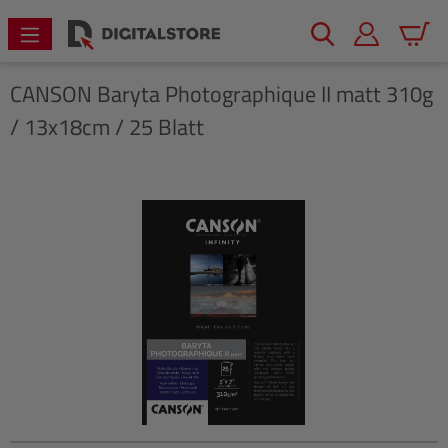
alt springen
Warenk
CANSON
Baryta Photographique II matt 310g
/ 13x18cm / 25 Blatt
Bildergalerie überspringen