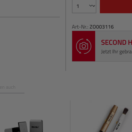
Art-Nr.:
ZO003116
SECOND 
Jetzt Ihr geb
en auch