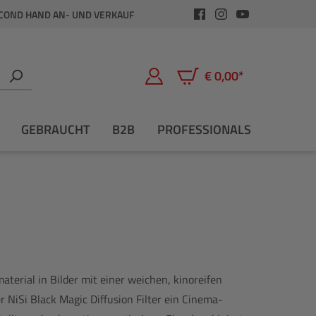
COND HAND AN- UND VERKAUF
€ 0,00*
Warenkorb enthält 0 Positio
GEBRAUCHT
B2B
PROFESSIONALS
aterial in Bilder mit einer weichen, kinoreifen
r NiSi Black Magic Diffusion Filter ein Cinema-