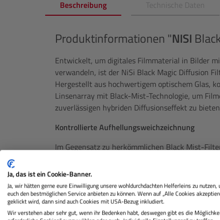
Beschreibung
Technische Daten
Produktinformationen "
NISI
Black
Entwickelt, um digitales Filmmaterial in Bilder m
verwandeln, ist der NiSi Black Magic Diffusion Fil
Hergestellt aus hochwertigem optischem Glas, kom
Linsenarray mit Black-Mist-Technologie, um Fil
zuverlässigen hybriden Diffusionseffekt zu bieten
Kontrollierte Aufhellungsweichzeichnung
Im Gegensatz zu herkömmlichen Black Mist-Filte
führen können, mildert der NiSi Black Magic Diff
gleichzeitig die Klarheit. Dieser kontrollierte An
Ja, das ist ein Cookie-Banner.
Detailverlust und ist somit ideal für kontrastrei
Ja, wir hätten gerne eure Einwilligung unsere wohldurchdachten Helferleins zu nutzen,
euch den bestmöglichen Service anbieten zu können. Wenn auf „Alle Cookies akzeptier
Verbesserte Hauttöne
geklickt wird, dann sind auch Cookies mit USA-Bezug inkludiert.
Wir verstehen aber sehr gut, wenn ihr Bedenken habt, deswegen gibt es die Möglichkei