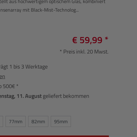
stellt aus hochwertigem optischem Glas, kombiniert
insenarray mit Black-Mist-Technolog...
€ 59,99 *
* Preis inkl. 20 Mwst.
rägt 1 bis 3 Werktage
fen
b 500€ *
enstag, 11. August
geliefert bekommen
77mm
82mm
95mm