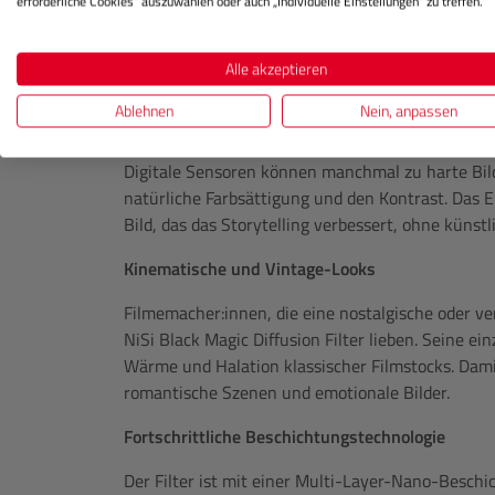
Der Filter ist perfekt für Beauty-Aufnahmen un
erforderliche Cookies“ auszuwählen oder auch „Individuelle Einstellungen“ zu treffen.
Hautunreinheiten sanft und glättet Texturen.Dabe
sodass Augen und Haare scharf bleiben. Dies verle
Alle akzeptieren
dennoch authentisches Aussehen, das modernen f
Ablehnen
Nein, anpassen
Erhalt von Farbe und Kontrast
Digitale Sensoren können manchmal zu harte Bild
natürliche Farbsättigung und den Kontrast. Das E
Bild, das das Storytelling verbessert, ohne künst
Kinematische und Vintage-Looks
Filmemacher:innen, die eine nostalgische oder 
NiSi Black Magic Diffusion Filter lieben. Seine ei
Wärme und Halation klassischer Filmstocks. Damit 
romantische Szenen und emotionale Bilder.
Fortschrittliche Beschichtungstechnologie
Der Filter ist mit einer Multi-Layer-Nano-Beschi