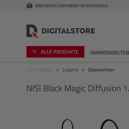
BREITESTES SORTIMENT IN ÖSTERREICH
springen
Zur Hauptnavigation springen
ALLE PRODUKTE
MARKENWELTE
Alle Produkte
Zubehör
Objektivfilter
Foto
Canon
NISI
Black Magic Diffusion 
Video
Fujifilm
Audio
Leica Boutique
Bildergalerie überspringen
Apple
Nikon