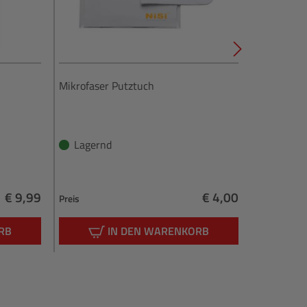
Mikrofaser Putztuch
Optical Cle
Lagernd
Lagern
€ 9,99
€ 4,00
Preis
Preis
Regulärer Preis:
Regulärer Preis:
RB
IN DEN WARENKORB