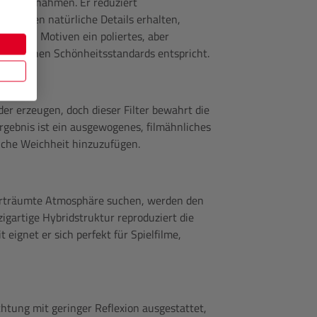
d Nahaufnahmen. Er reduziert
i bleiben natürliche Details erhalten,
iht den Motiven ein poliertes, aber
ilmischen Schönheitsstandards entspricht.
er erzeugen, doch dieser Filter bewahrt die
rgebnis ist ein ausgewogenes, filmähnliches
liche Weichheit hinzuzufügen.
verträumte Atmosphäre suchen, werden den
nzigartige Hybridstruktur reproduziert die
eignet er sich perfekt für Spielfilme,
chtung mit geringer Reflexion ausgestattet,