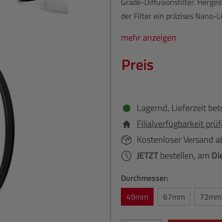
Grade-Diffusionsfilter. Herge
der Filter ein präzises Nano-L
mehr anzeigen
Preis
Lagernd, Lieferzeit bet
Filialverfügbarkeit prü
Kostenloser Versand a
JETZT
bestellen, am
Di
Durchmesser:
49mm
67mm
72mm