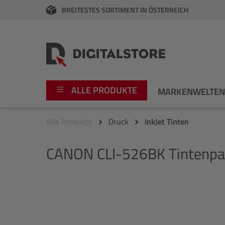
BREITESTES SORTIMENT IN ÖSTERREICH
springen
Zur Hauptnavigation springen
ALLE PRODUKTE
MARKENWELTE
Alle Produkte
Druck
InkJet Tinten
Foto
Canon
CANON
CLI-526BK Tintenpa
Video
Fujifilm
Audio
Leica Boutique
Bildergalerie überspringen
Apple
Nikon