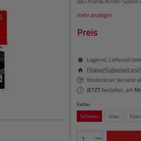
das ChromaLife100+ System d
mehr anzeigen
Preis
Lagernd, Lieferzeit bet
Filialverfügbarkeit prü
Kostenloser Versand a
JETZT
bestellen, am
Mo
Farbe:
Schwarz
Grau
Cyan