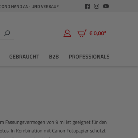
COND HAND AN- UND VERKAUF
€ 0,00*
Warenkorb enthält 0 Positio
GEBRAUCHT
B2B
PROFESSIONALS
em Fassungsvermögen von 9 ml ist geeignet für den
tos. In Kombination mit Canon Fotopapier schützt