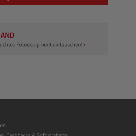
HAND
rauchtes Fotoequipment eintauschen!
ten
n, Cashbacks & Sofortrabatte