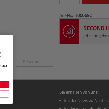
Art-Nr.:
TI000692
SECOND 
Jetzt Ihr geb
 um
en“
en
Bewertungen
t „nur
Sie erhalten von uns:
Insider News zu Neuhei
Exklusive Sonderaktione