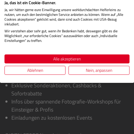
Ja, das ist ein Cookie-Banner.
Herstellerinformationen
Ja, wir hätten gerne eure Einwilligung unsere wohldurchdachten Helferleins zu
nutzen, um euch den bestmöglichen Service anbieten zu können. Wenn auf „Alle
Bewertungen
Cookies akzeptieren“ geklickt wird, dann sind auch Cookies mit USA-Bezug
inkludiert.
Wir verstehen aber sehr gut, wenn ihr Bedenken habt, deswegen gibt es die
Möglichkeit „nur erforderliche Cookies“ auszuwählen oder auch „Individuelle
Einstellungen“ zu treffen.
Alle akzeptieren
Ablehnen
Nein, anpassen
Sie erhalten von uns:
Exklusive Sonderaktionen, Cashbacks &
Sofortrabatte
Infos über spannende Fotografie-Workshops für
Einsteiger & Profis
Einladungen zu kostenlosen Events