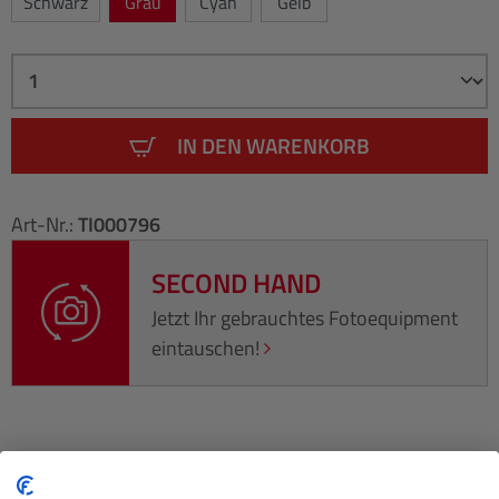
Schwarz
Grau
Cyan
Gelb
IN DEN WARENKORB
Art-Nr.:
TI000796
SECOND HAND
Jetzt Ihr gebrauchtes Fotoequipment
eintauschen!
Beschreibung