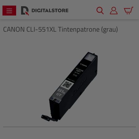
alt springen
Warenk
CANON
CLI-551XL Tintenpatrone (grau)
Bildergalerie überspringen