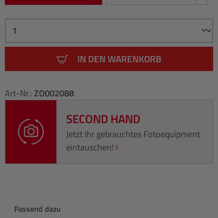
IN DEN WARENKORB
Art-Nr.:
ZO002088
SECOND HAND
Jetzt Ihr gebrauchtes Fotoequipment
eintauschen!
Produktgalerie überspringen
Passend dazu