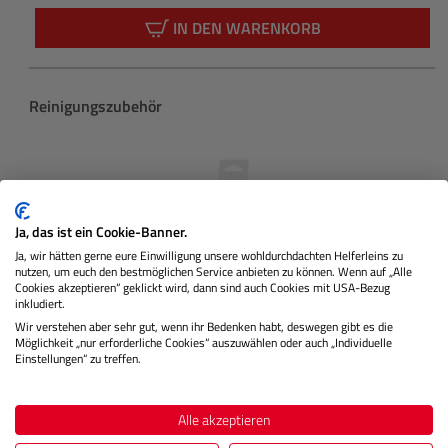
Regulärer 
IN DEN WARENKORB
Produktgalerie überspringen
Reinigungszubehör
Ja, das ist ein Cookie-Banner.
Ja, wir hätten gerne eure Einwilligung unsere wohldurchdachten Helferleins zu
nutzen, um euch den bestmöglichen Service anbieten zu können. Wenn auf „Alle
Cookies akzeptieren“ geklickt wird, dann sind auch Cookies mit USA-Bezug
inkludiert.
Wir verstehen aber sehr gut, wenn ihr Bedenken habt, deswegen gibt es die
Möglichkeit „nur erforderliche Cookies“ auszuwählen oder auch „Individuelle
Einstellungen“ zu treffen.
Cleaning Kit (Lens Pen + Power Blower)
Alle akzeptieren