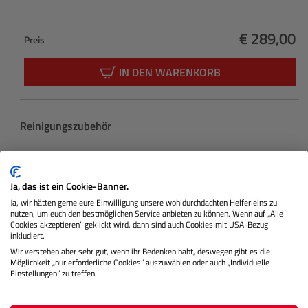
€ 289,00
Preis
Regulärer 
IN DEN WARENKORB
Produktgalerie überspringen
Reinigungszubehör
Ja, das ist ein Cookie-Banner.
Ja, wir hätten gerne eure Einwilligung unsere wohldurchdachten Helferleins zu
nutzen, um euch den bestmöglichen Service anbieten zu können. Wenn auf „Alle
Cookies akzeptieren“ geklickt wird, dann sind auch Cookies mit USA-Bezug
inkludiert.
Wir verstehen aber sehr gut, wenn ihr Bedenken habt, deswegen gibt es die
Möglichkeit „nur erforderliche Cookies“ auszuwählen oder auch „Individuelle
Einstellungen“ zu treffen.