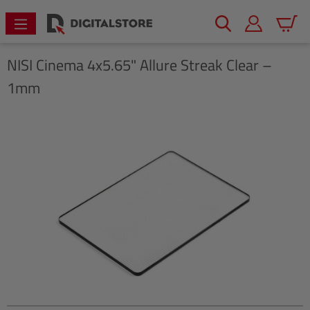
alt springen
Warenk
NISI
Cinema 4x5.65" Allure Streak Clear –
1mm
Bildergalerie überspringen