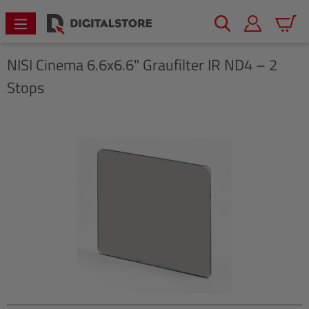
alt springen
Warenk
NISI
Cinema 6.6x6.6" Graufilter IR ND4 – 2
Stops
Bildergalerie überspringen