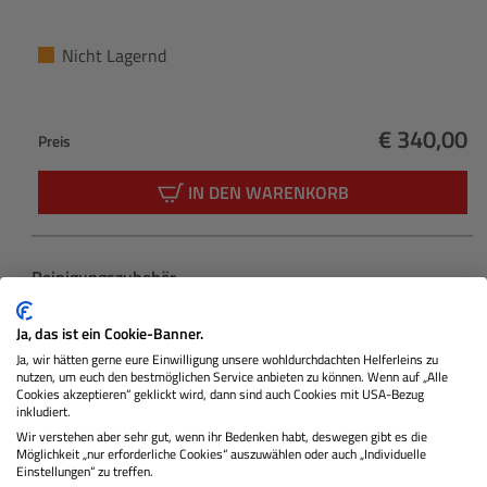
Nicht Lagernd
€ 340,00
Preis
Regulärer 
IN DEN WARENKORB
Produktgalerie überspringen
Reinigungszubehör
Ja, das ist ein Cookie-Banner.
Ja, wir hätten gerne eure Einwilligung unsere wohldurchdachten Helferleins zu
nutzen, um euch den bestmöglichen Service anbieten zu können. Wenn auf „Alle
Cookies akzeptieren“ geklickt wird, dann sind auch Cookies mit USA-Bezug
inkludiert.
Wir verstehen aber sehr gut, wenn ihr Bedenken habt, deswegen gibt es die
Möglichkeit „nur erforderliche Cookies“ auszuwählen oder auch „Individuelle
Einstellungen“ zu treffen.