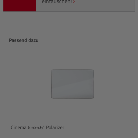
eintauschen!
Produktgalerie überspringen
Passend dazu
Cinema 6.6x6.6" Polarizer