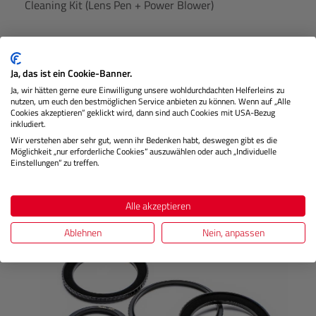
Cleaning Kit (Lens Pen + Power Blower)
Lagernd
Ja, das ist ein Cookie-Banner.
Ja, wir hätten gerne eure Einwilligung unsere wohldurchdachten Helferleins zu
nutzen, um euch den bestmöglichen Service anbieten zu können. Wenn auf „Alle
Cookies akzeptieren“ geklickt wird, dann sind auch Cookies mit USA-Bezug
€ 19,99
Preis
inkludiert.
Regulärer
Wir verstehen aber sehr gut, wenn ihr Bedenken habt, deswegen gibt es die
Möglichkeit „nur erforderliche Cookies“ auszuwählen oder auch „Individuelle
IN DEN WARENKORB
Einstellungen“ zu treffen.
Alle akzeptieren
Produktgalerie überspringen
Kunden kauften auch
Ablehnen
Nein, anpassen