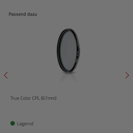
Produktgalerie überspringen
Passend dazu
True Color CPL (67mm)
Lagernd