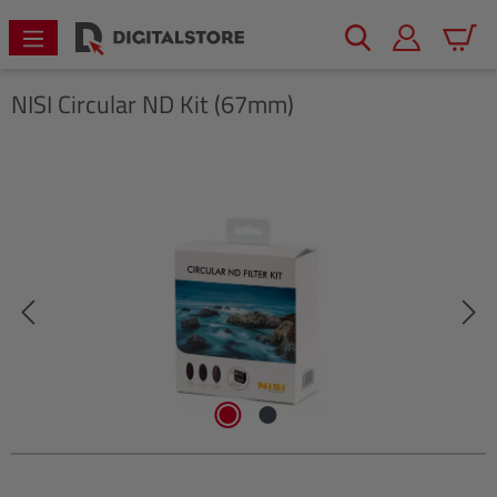
alt springen
Warenk
NISI
Circular ND Kit (67mm)
Bildergalerie überspringen