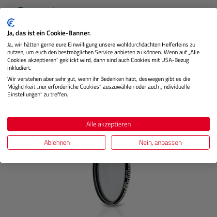
Lagernd
Ja, das ist ein Cookie-Banner.
€ 19,99
Ja, wir hätten gerne eure Einwilligung unsere wohldurchdachten Helferleins zu
Preis
nutzen, um euch den bestmöglichen Service anbieten zu können. Wenn auf „Alle
Regulärer
Cookies akzeptieren“ geklickt wird, dann sind auch Cookies mit USA-Bezug
inkludiert.
IN DEN WARENKORB
Wir verstehen aber sehr gut, wenn ihr Bedenken habt, deswegen gibt es die
Möglichkeit „nur erforderliche Cookies“ auszuwählen oder auch „Individuelle
Einstellungen“ zu treffen.
Produktgalerie überspringen
Kunden kauften auch
Alle akzeptieren
Ablehnen
Nein, anpassen