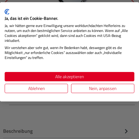
Ja, das ist ein Cookie-Banner.
Ja, wir hätten gerne eure Einwilligung unsere wohldurchdachten Helferleins zu
AIR UV silber (49mm)
nutzen, um euch den bestmöglichen Service anbieten zu können. Wenn auf „Alle
Cookies akzeptieren“ geklickt wird, dann sind auch Cookies mit USA-Bezug
inkludiert.
Wir verstehen aber sehr gut, wenn ihr Bedenken habt, deswegen gibt es die
Möglichkeit „nur erforderliche Cookies“ auszuwählen oder auch „Individuelle
Lagernd
Einstellungen“ zu treffen.
€ 57,99
Alle akzeptieren
Preis
Regulärer
Ablehnen
Nein, anpassen
IN DEN WARENKORB
Beschreibung