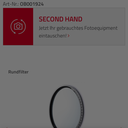
Art-Nr.:
OB001924
SECOND HAND
Jetzt Ihr gebrauchtes Fotoequipment
eintauschen!
Produktgalerie überspringen
Rundfilter