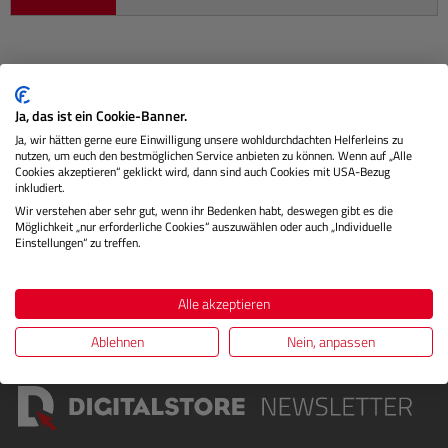
Beschreibung
Ja, das ist ein Cookie-Banner.
FineArt Baryta Satin ist ein hochwertiges FineArt Inkjet
Ja, wir hätten gerne eure Einwilligung unsere wohldurchdachten Helferleins zu
nutzen, um euch den bestmöglichen Service anbieten zu können. Wenn auf „Alle
Papier mit seidenglatter Oberfläche. Das naturweiße Papier
Cookies akzeptieren“ geklickt wird, dann sind auch Cookies mit USA-Bezug
besteht…
Mehr
inkludiert.
Wir verstehen aber sehr gut, wenn ihr Bedenken habt, deswegen gibt es die
Möglichkeit „nur erforderliche Cookies“ auszuwählen oder auch „Individuelle
Herstellerinformationen
Einstellungen“ zu treffen.
Bewertungen
Alle akzeptieren
Ablehnen
Nein, anpassen