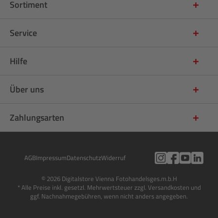
Sortiment
Service
Hilfe
Über uns
Zahlungsarten
AGB
Impressum
Datenschutz
Widerruf
© 2026 Digitalstore Vienna Fotohandelsges.m.b.H
* Alle Preise inkl. gesetzl. Mehrwertsteuer zzgl. Versandkosten und
ggf. Nachnahmegebühren, wenn nicht anders angegeben.