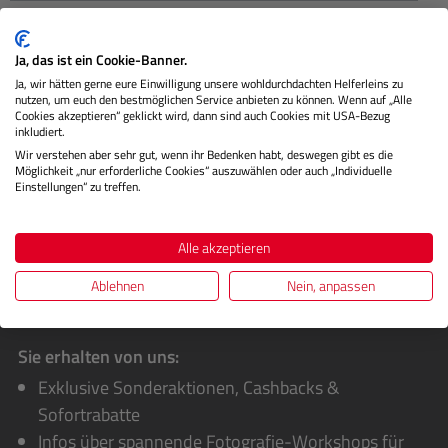
Das nachhaltige FineArt Inkjet Papier besteht aus
Hanffasern, einer der ältesten und vielseitigsten
Ja, das ist ein Cookie-Banner.
Naturfasern der Welt. Di…
Mehr
Ja, wir hätten gerne eure Einwilligung unsere wohldurchdachten Helferleins zu
nutzen, um euch den bestmöglichen Service anbieten zu können. Wenn auf „Alle
Cookies akzeptieren“ geklickt wird, dann sind auch Cookies mit USA-Bezug
Herstellerinformationen
inkludiert.
Wir verstehen aber sehr gut, wenn ihr Bedenken habt, deswegen gibt es die
Bewertungen
Möglichkeit „nur erforderliche Cookies“ auszuwählen oder auch „Individuelle
Einstellungen“ zu treffen.
Alle akzeptieren
Ablehnen
Nein, anpassen
Sie erhalten von uns:
Exklusive Sonderaktionen, Cashbacks &
Sofortrabatte
Infos über spannende Fotografie-Workshops für