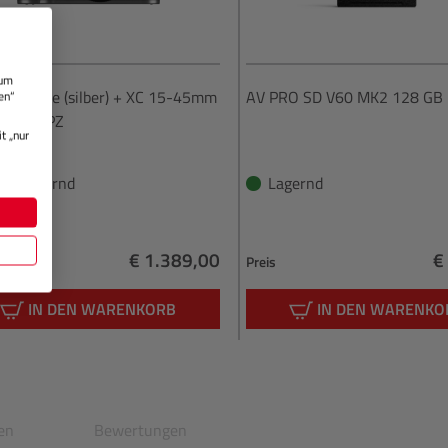
 um
 Gehäuse (silber) + XC 15-45mm
AV PRO SD V60 MK2 128 GB 
en“
5.6 OIS PZ
t „nur
cht Lagernd
Lagernd
€ 1.389,00
€
Preis
Regulärer Preis:
R
IN DEN WARENKORB
IN DEN WARENKO
en
Bewertungen