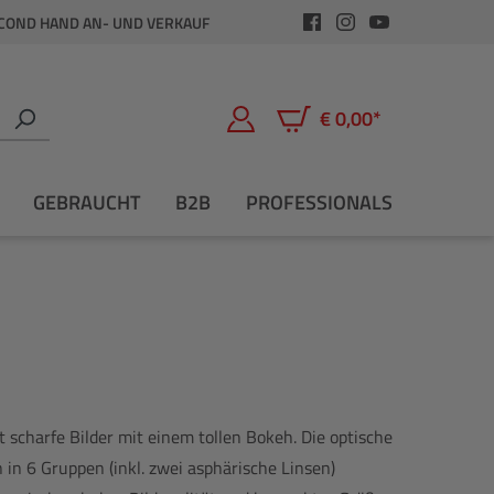
COND HAND AN- UND VERKAUF
€ 0,00*
Warenkorb enthält 0 Positio
GEBRAUCHT
B2B
PROFESSIONALS
t scharfe Bilder mit einem tollen Bokeh. Die optische
in 6 Gruppen (inkl. zwei asphärische Linsen)