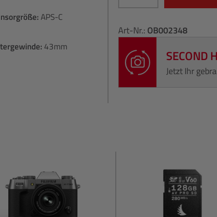
ensorgröße:
APS-C
Art-Nr.:
OB002348
ltergewinde:
43mm
SECOND 
Jetzt Ihr geb