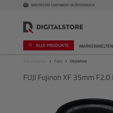
BREITESTES SORTIMENT IN ÖSTERREICH
springen
Zur Hauptnavigation springen
ALLE PRODUKTE
MARKENWELTE
Alle Produkte
Foto
Objektive
Foto
Canon
FUJI
Fujinon XF 35mm F2.0 
Video
Fujifilm
Audio
Leica Boutique
Bildergalerie überspringen
Apple
Nikon