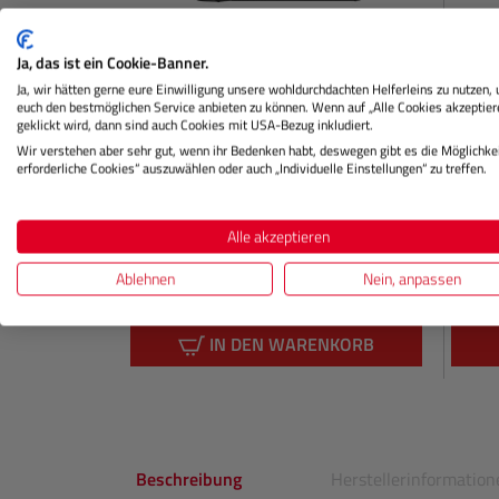
Ja, das ist ein Cookie-Banner.
Ja, wir hätten gerne eure Einwilligung unsere wohldurchdachten Helferleins zu nutzen,
X-T5 Gehäuse (silber)
X-T50
euch den bestmöglichen Service anbieten zu können. Wenn auf „Alle Cookies akzeptier
geklickt wird, dann sind auch Cookies mit USA-Bezug inkludiert.
F3.5-
Wir verstehen aber sehr gut, wenn ihr Bedenken habt, deswegen gibt es die Möglichkei
erforderliche Cookies“ auszuwählen oder auch „Individuelle Einstellungen“ zu treffen.
Lagernd
Ni
Alle akzeptieren
Ablehnen
Nein, anpassen
€ 1.688,00
Preis
Preis
Regulärer Preis:
IN DEN WARENKORB
Beschreibung
Herstellerinformation