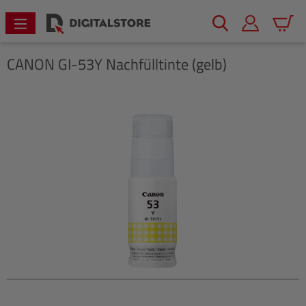
alt springen
Warenk
CANON
GI-53Y Nachfülltinte (gelb)
Bildergalerie überspringen