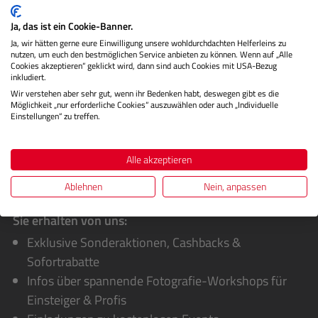
Beschreibung
Ja, das ist ein Cookie-Banner.
Ja, wir hätten gerne eure Einwilligung unsere wohldurchdachten Helferleins zu
Herstellerinformationen
nutzen, um euch den bestmöglichen Service anbieten zu können. Wenn auf „Alle
Cookies akzeptieren“ geklickt wird, dann sind auch Cookies mit USA-Bezug
inkludiert.
Bewertungen
Wir verstehen aber sehr gut, wenn ihr Bedenken habt, deswegen gibt es die
Möglichkeit „nur erforderliche Cookies“ auszuwählen oder auch „Individuelle
Einstellungen“ zu treffen.
Alle akzeptieren
Ablehnen
Nein, anpassen
Sie erhalten von uns:
Exklusive Sonderaktionen, Cashbacks &
Sofortrabatte
Infos über spannende Fotografie-Workshops für
Einsteiger & Profis