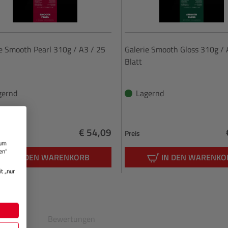
ie Smooth Pearl 310g / A3 / 25
Galerie Smooth Gloss 310g / 
Blatt
gernd
Lagernd
€ 54,09
Preis
 um
Regulärer Preis:
en“
IN DEN WARENKORB
IN DEN WARENKO
t „nur
en
Bewertungen