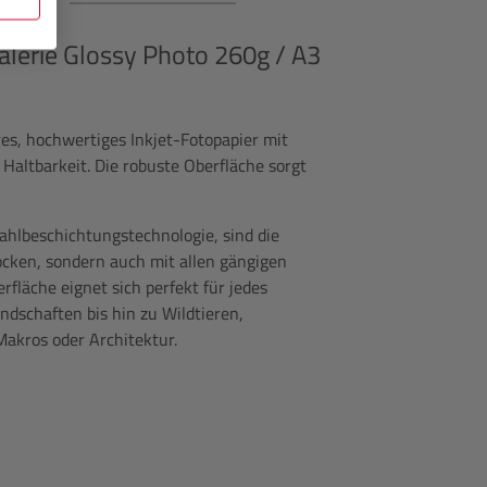
lerie Glossy Photo 260g / A3
res, hochwertiges Inkjet-Fotopapier mit
Haltbarkeit. Die robuste Oberfläche sorgt
ahlbeschichtungstechnologie, sind die
cken, sondern auch mit allen gängigen
fläche eignet sich perfekt für jedes
dschaften bis hin zu Wildtieren,
akros oder Architektur.