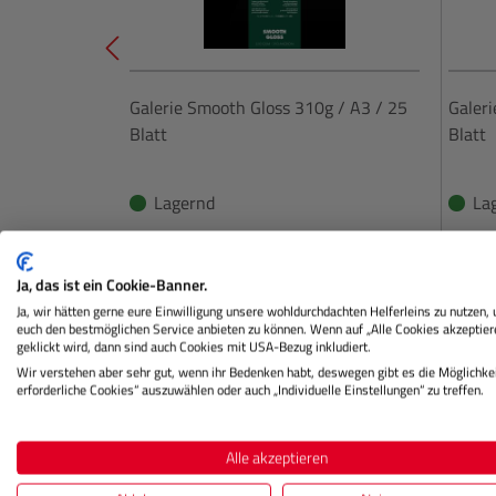
Galerie Smooth Gloss 310g / A3 / 25
Galer
Blatt
Blatt
Lagernd
La
€ 54,09
Ja, das ist ein Cookie-Banner.
Preis
Preis
Ja, wir hätten gerne eure Einwilligung unsere wohldurchdachten Helferleins zu nutzen,
Regulärer Preis:
euch den bestmöglichen Service anbieten zu können. Wenn auf „Alle Cookies akzeptier
IN DEN WARENKORB
geklickt wird, dann sind auch Cookies mit USA-Bezug inkludiert.
Wir verstehen aber sehr gut, wenn ihr Bedenken habt, deswegen gibt es die Möglichkei
erforderliche Cookies“ auszuwählen oder auch „Individuelle Einstellungen“ zu treffen.
Alle akzeptieren
Beschreibung
Herstellerinformation