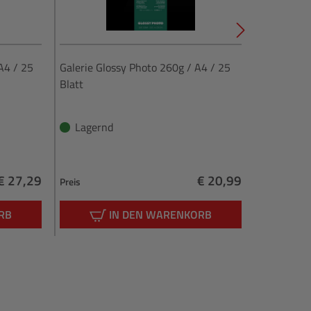
A4 / 25
Galerie Glossy Photo 260g / A4 / 25
Galerie Smoot
Blatt
/ 100 Blat
Lagernd
Lagern
€ 27,29
€ 20,99
Preis
Preis
Regulärer Preis:
Regulärer Preis:
RB
IN DEN WARENKORB