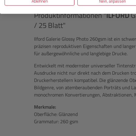
Ablehnen
Nein, anpassen
Produktinformationen "
ILFORD
Ga
/ 25 Blatt"
Ilford Galerie Glossy Photo 260gsm ist ein schwe
präzisen reproduktiven Eigenschaften und langer 
für außergewöhnliche und langlebige Drucke.
Entwickelt mit modernster universeller Tintenstr
Ausdrucke nicht nur direkt nach dem Drucken tro
Druckerherstellern kompatibel. Die glänzende Ober
Bildgenre, von atemberaubenden Porträts und Lan
monochromen Konvertierungen, Abstraktionen, M
Merkmale:
Oberfläche: Glänzend
Grammatur: 260 gsm