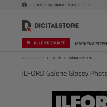
BREITESTES SORTIMENT IN ÖSTERREICH
springen
Zur Hauptnavigation springen
ALLE PRODUKTE
MARKENWELTE
Alle Produkte
Druck
InkJet Papiere
Foto
Canon
ILFORD
Galerie Glossy Photo
Video
Fujifilm
Audio
Leica Boutique
Bildergalerie überspringen
Apple
Nikon