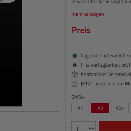
robuste Oberfläche sorgt für
mehr anzeigen
Preis
Lagernd, Lieferzeit bet
Filialverfügbarkeit prü
Kostenloser Versand a
JETZT
bestellen, am
Mo
Größe:
A4
A3
A3+