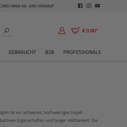
COND HAND AN- UND VERKAUF
€ 0,00*
Warenkorb enthält 0 Positio
GEBRAUCHT
B2B
PROFESSIONALS
60gsm ist ein schweres, hochwertiges Inkjet-
duktiven Eigenschaften und langer Haltbarkeit. Die