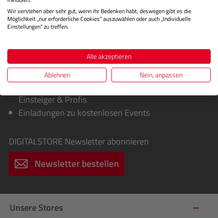
Wir verstehen aber sehr gut, wenn ihr Bedenken habt, deswegen gibt es die
Möglichkeit „nur erforderliche Cookies“ auszuwählen oder auch „Individuelle
Einstellungen“ zu treffen.
Sie erhalten von uns:
Alle akzeptieren
Exklusive Sonderaktionen, Cashbacks &
Sofortrabatte
Ablehnen
Nein, anpassen
Infos über spannende Fotografie-Workshops für
Einsteiger & Profis
Einladungen zu kostenlosen Events
DIGITALSTORE
Newsletter abonnieren
Newsletter bestellen
Unsere Stores