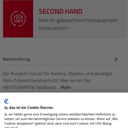
SECOND HAND
Jetzt Ihr gebrauchtes Fotoequipment
eintauschen!
Beschreibung
Der Rundum-Schutz für Kamera, Objektiv und sonstiges
Foto-Zubehör!Geräteschutz? Aber sicher! Der
WERTGARANTIE Gerätesch…
Mehr
Bewertungen
Ja, das ist ein Cookie-Banner.
Ja, wir hätten gerne eure Einwilligung unsere wohldurchdachten Helferleins zu
nutzen, um euch den bestmöglichen Service anbieten zu können. Wenn auf „Alle
Cookies akzeptieren“ geklickt wird, dann sind auch Cookies mit USA-Bezug
inkludiert.