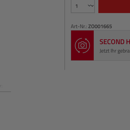
Art-Nr.:
ZO001665
SECOND 
Jetzt Ihr geb
r: