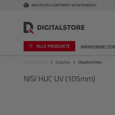
BREITESTES SORTIMENT IN ÖSTERREICH
springen
Zur Hauptnavigation springen
ALLE PRODUKTE
MARKENWELTE
Alle Produkte
Zubehör
Objektivfilter
Foto
Canon
NISI
HUC UV (105mm)
Video
Fujifilm
Audio
Leica Boutique
Bildergalerie überspringen
Apple
Nikon