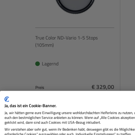
True Color ND-Vario 1-5 Stops
(105mm)
Lagernd
€ 329,00
Preis
Regulärer Preis:
IN DEN WARENKORB
Ja, das ist ein Cookie-Banner.
Ja, wir hätten gerne eure Einwilligung unsere wohldurchdachten Helferleins zu nutzen,
euch den bestmöglichen Service anbieten zu können. Wenn auf „Alle Cookies akzeptier
geklickt wird, dann sind auch Cookies mit USA-Bezug inkludiert.
Wir verstehen aber sehr gut, wenn ihr Bedenken habt, deswegen gibt es die Möglichkei
erforderliche Cookies“ auszuwählen oder auch „Individuelle Einstellungen“ zu treffen.