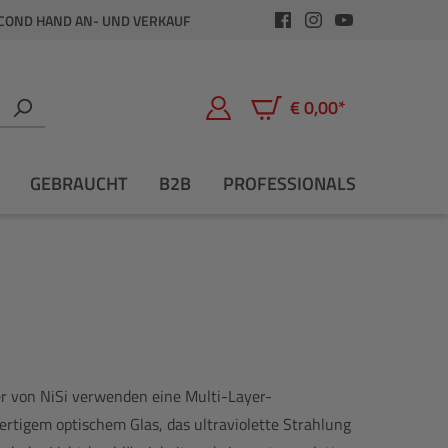
COND HAND AN- UND VERKAUF
€ 0,00*
Warenkorb enthält 0 Positio
GEBRAUCHT
B2B
PROFESSIONALS
r von NiSi verwenden eine Multi-Layer-
tigem optischem Glas, das ultraviolette Strahlung