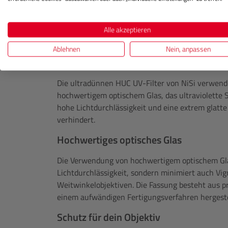
Beschreibung
Technische Daten
Alle akzeptieren
Produktinformationen "
NISI
HUC 
Ablehnen
Nein, anpassen
Ultradünn
Die ultradünnen HUC UV-Filter von NiSi verwen
hochwertigem optischem Glas, das ultraviolette S
hohe Lichtdurchlässigkeit und eine extrem glatte
verhindert.
Hochwertiges optisches Glas
Die Verwendung von hochwertigem optischem Gla
Lichtdurchlässigkeit, sondern minimiert auch Vig
Weitwinkelobjektiven. Die Fassung besteht aus p
einem aufwändigen Fertigungsverfahren hergeste
Schutz für dein Objektiv