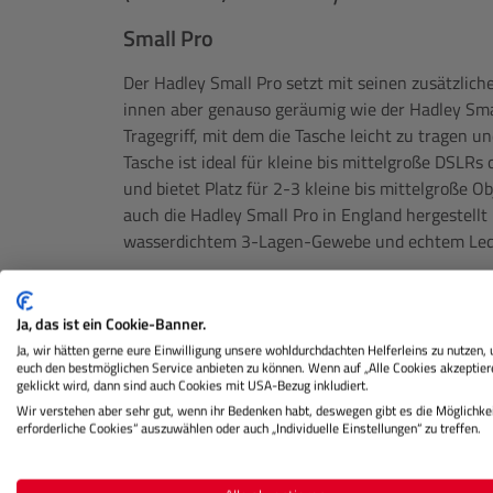
Small Pro
Der Hadley Small Pro setzt mit seinen zusätzlich
innen aber genauso geräumig wie der Hadley Small
Tragegriff, mit dem die Tasche leicht zu tragen 
Tasche ist ideal für kleine bis mittelgroße DSLR
und bietet Platz für 2-3 kleine bis mittelgroße Ob
auch die Hadley Small Pro in England hergestell
wasserdichtem 3-Lagen-Gewebe und echtem Led
Hervorragender Schutz
Ja, das ist ein Cookie-Banner.
Die flexible und dicht gepolsterte Einlage beste
Ja, wir hätten gerne eure Einwilligung unsere wohldurchdachten Helferleins zu nutzen,
Schaumstoff und bietet hervorragenden Stoßschutz
euch den bestmöglichen Service anbieten zu können. Wenn auf „Alle Cookies akzeptier
Deckels. Sie passt sich mühelos an die Größe Ihr
geklickt wird, dann sind auch Cookies mit USA-Bezug inkludiert.
größere Gegenstände, als die Abmessungen verm
Wir verstehen aber sehr gut, wenn ihr Bedenken habt, deswegen gibt es die Möglichkei
erforderliche Cookies“ auszuwählen oder auch „Individuelle Einstellungen“ zu treffen.
Im Lieferumfang sind 2 vertikale und 2 horizont
enthalten, die nach Belieben im Inneren der Tas