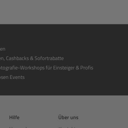
ten
n, Cashbacks & Sofortrabatte
tografie-Workshops für Einsteiger & Profis
osen Events
Hilfe
Über uns