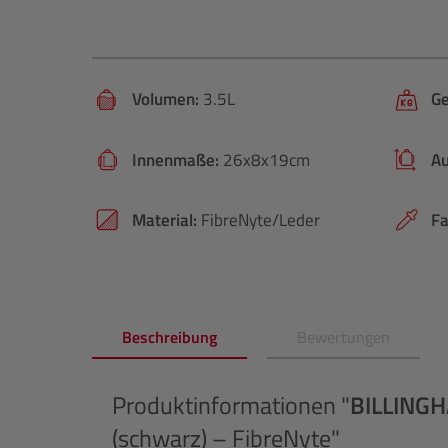
Volumen:
3.5L
Ge
Innenmaße:
26x8x19cm
A
Material:
FibreNyte/Leder
Fa
Beschreibung
Bewertungen
Produktinformationen "
BILLING
(schwarz) – FibreNyte"