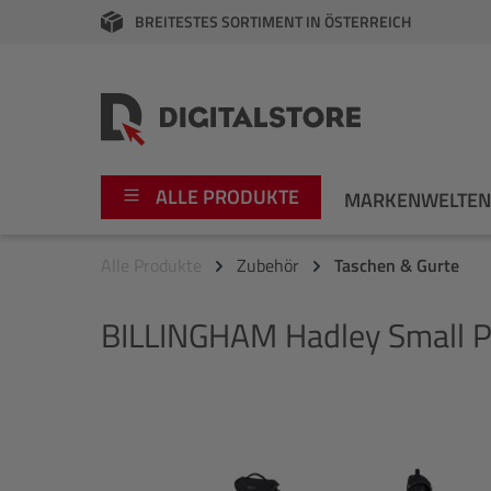
BREITESTES SORTIMENT IN ÖSTERREICH
springen
Zur Hauptnavigation springen
ALLE PRODUKTE
MARKENWELTE
Alle Produkte
Zubehör
Taschen & Gurte
Foto
Canon
BILLINGHAM
Hadley Small P
Video
Fujifilm
Audio
Leica Boutique
Bildergalerie überspringen
Apple
Nikon