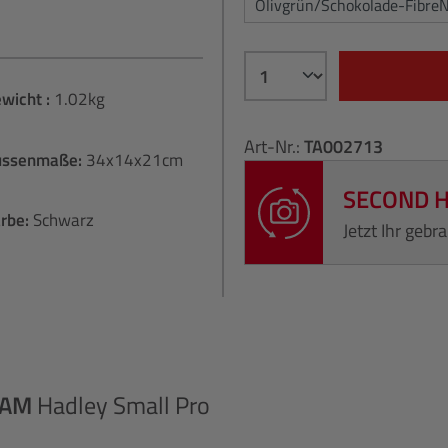
Olivgrün/Schokolade-Fibre
wicht :
1.02kg
Art-Nr.:
TA002713
ussenmaße:
34x14x21cm
SECOND 
rbe:
Schwarz
Jetzt Ihr geb
HAM
Hadley Small Pro