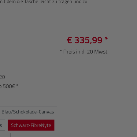
, mit dem die Tasche leicht zu tragen und zu
€ 335,99 *
* Preis inkl. 20 Mwst.
fen
b 500€ *
Blau/Schokolade-Canvas
s
Schwarz-FibreNyte