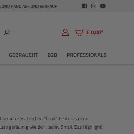
COND HAND AN- UND VERKAUF
€ 0,00*
Warenkorb enthält 0 Positio
GEBRAUCHT
B2B
PROFESSIONALS
t seinen zusätzlichen "Profi"-Features neue
auso geräumig wie der Hadley Small. Das Highlight