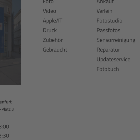
Foto
Ankauf
Video
Verleih
Apple/IT
Fotostudio
Druck
Passfotos
Zubehör
Sensorreinigung
Gebraucht
Reparatur
Updateservice
Fotobuch
enfurt
-Platz 3
8:00
2:30