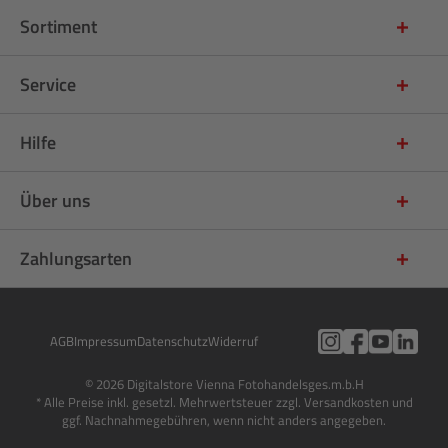
Sortiment
Service
Hilfe
Über uns
Zahlungsarten
AGB
Impressum
Datenschutz
Widerruf
© 2026 Digitalstore Vienna Fotohandelsges.m.b.H
* Alle Preise inkl. gesetzl. Mehrwertsteuer zzgl. Versandkosten und
ggf. Nachnahmegebühren, wenn nicht anders angegeben.