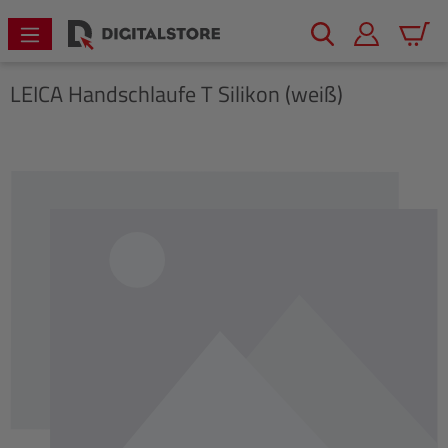
alt springen
Warenk
LEICA
Handschlaufe T Silikon (weiß)
Bildergalerie überspringen