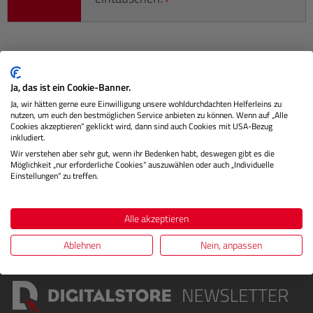
Beschreibung
Ja, das ist ein Cookie-Banner.
Ja, wir hätten gerne eure Einwilligung unsere wohldurchdachten Helferleins zu
Die Handschlaufe ist perfekt auf das Design und die Farbe
nutzen, um euch den bestmöglichen Service anbieten zu können. Wenn auf „Alle
von T-Snap und T-Flap abgestimmt und sorgt so für ein
Cookies akzeptieren“ geklickt wird, dann sind auch Cookies mit USA-Bezug
inkludiert.
harmonisches…
Mehr
Wir verstehen aber sehr gut, wenn ihr Bedenken habt, deswegen gibt es die
Möglichkeit „nur erforderliche Cookies“ auszuwählen oder auch „Individuelle
Herstellerinformationen
Einstellungen“ zu treffen.
Bewertungen
Alle akzeptieren
Ablehnen
Nein, anpassen