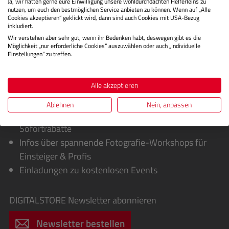
Ja, wir hätten gerne eure Einwilligung unsere wohldurchdachten Helferleins zu
nutzen, um euch den bestmöglichen Service anbieten zu können. Wenn auf „Alle
Cookies akzeptieren“ geklickt wird, dann sind auch Cookies mit USA-Bezug
inkludiert.
Wir verstehen aber sehr gut, wenn ihr Bedenken habt, deswegen gibt es die
Möglichkeit „nur erforderliche Cookies“ auszuwählen oder auch „Individuelle
Einstellungen“ zu treffen.
Alle akzeptieren
Sie erhalten von uns:
Ablehnen
Nein, anpassen
Exklusive Sonderaktionen, Cashbacks &
Sofortrabatte
Infos über spannende Fotografie-Workshops für
Einsteiger & Profis
Einladungen zu kostenlosen Events
DIGITALSTORE
Newsletter abonnieren
Newsletter bestellen