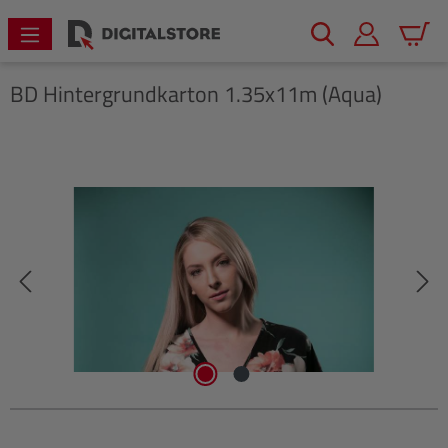
alt springen
Warenk
BD
Hintergrundkarton 1.35x11m (Aqua)
Bildergalerie überspringen