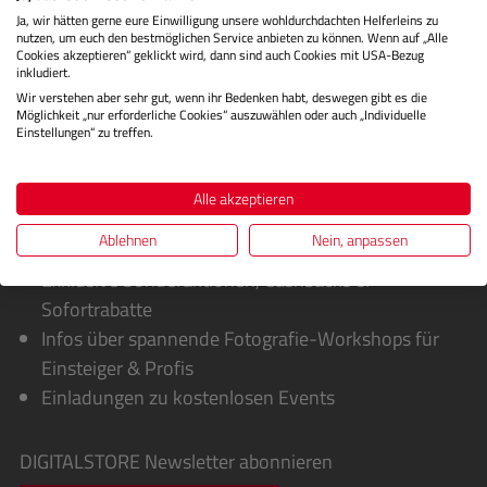
Ja, wir hätten gerne eure Einwilligung unsere wohldurchdachten Helferleins zu
Bewertungen
nutzen, um euch den bestmöglichen Service anbieten zu können. Wenn auf „Alle
Cookies akzeptieren“ geklickt wird, dann sind auch Cookies mit USA-Bezug
inkludiert.
Wir verstehen aber sehr gut, wenn ihr Bedenken habt, deswegen gibt es die
Möglichkeit „nur erforderliche Cookies“ auszuwählen oder auch „Individuelle
Einstellungen“ zu treffen.
Alle akzeptieren
Ablehnen
Nein, anpassen
Sie erhalten von uns:
Exklusive Sonderaktionen, Cashbacks &
Sofortrabatte
Infos über spannende Fotografie-Workshops für
Einsteiger & Profis
Einladungen zu kostenlosen Events
DIGITALSTORE
Newsletter abonnieren