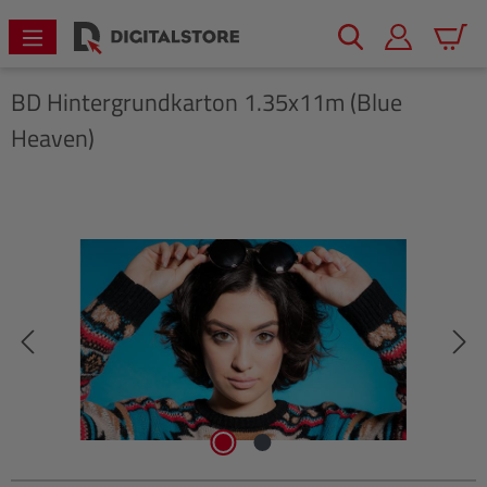
alt springen
Warenk
BD
Hintergrundkarton 1.35x11m (Blue
Heaven)
Bildergalerie überspringen