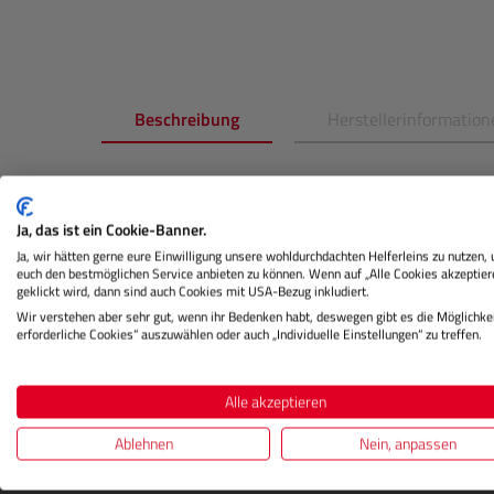
Beschreibung
Herstellerinformation
Produktinformationen "
BD
Hinte
(Ruby)"
Ja, das ist ein Cookie-Banner.
Ja, wir hätten gerne eure Einwilligung unsere wohldurchdachten Helferleins zu nutzen,
euch den bestmöglichen Service anbieten zu können. Wenn auf „Alle Cookies akzeptier
Dieser hochwertige Papierhintergrund für Fotostu
geklickt wird, dann sind auch Cookies mit USA-Bezug inkludiert.
Oberfläche, die ideal zur Erstellung von glatten 
Wir verstehen aber sehr gut, wenn ihr Bedenken habt, deswegen gibt es die Möglichkei
Produktfotografie und viele weiteren Anwendunge
erforderliche Cookies“ auszuwählen oder auch „Individuelle Einstellungen“ zu treffen.
Alle akzeptieren
Ablehnen
Nein, anpassen