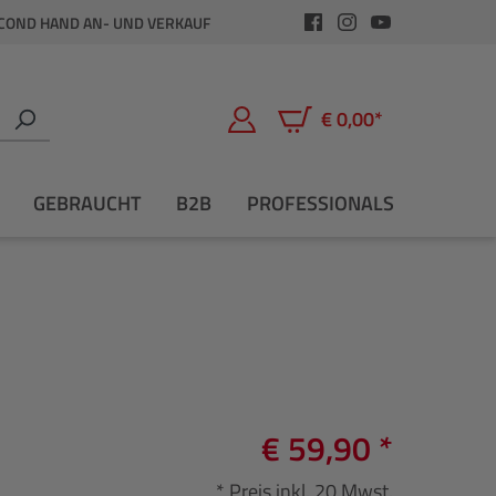
COND HAND AN- UND VERKAUF
€ 0,00*
Warenkorb enthält 0 Positio
GEBRAUCHT
B2B
PROFESSIONALS
€ 59,90 *
* Preis inkl. 20 Mwst.