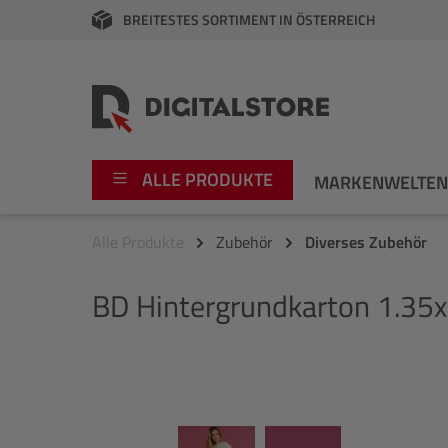
BREITESTES SORTIMENT IN ÖSTERREICH
springen
Zur Hauptnavigation springen
ALLE PRODUKTE
MARKENWELTE
Alle Produkte
Zubehör
Diverses Zubehör
Foto
Canon
BD
Hintergrundkarton 1.35
Video
Fujifilm
Audio
Leica Boutique
Bildergalerie überspringen
Apple
Nikon