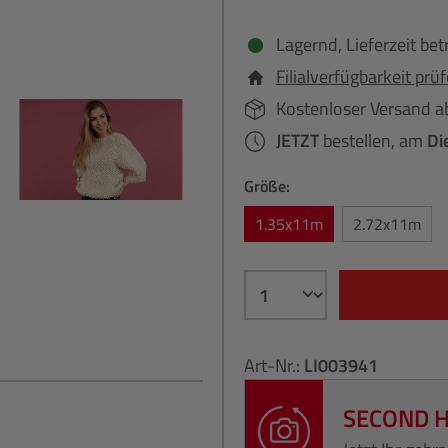
Lagernd, Lieferzeit bet
Filialverfügbarkeit prü
Kostenloser Versand a
JETZT
bestellen, am
Di
Größe:
1.35x11m
2.72x11m
Art-Nr.:
LI003941
SECOND 