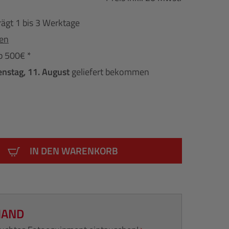
rägt 1 bis 3 Werktage
fen
b 500€ *
enstag, 11. August
geliefert bekommen
IN DEN WARENKORB
HAND