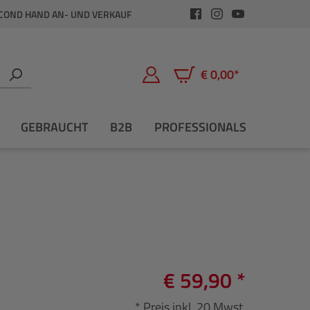
COND HAND AN- UND VERKAUF
€ 0,00*
Warenkorb enthält 0 Positio
GEBRAUCHT
B2B
PROFESSIONALS
€ 59,90 *
* Preis inkl. 20 Mwst.