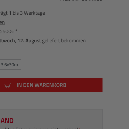
rägt 1 bis 3 Werktage
fen
b 500€ *
ttwoch, 12. August
geliefert bekommen
3.6x30m
IN DEN WARENKORB
HAND