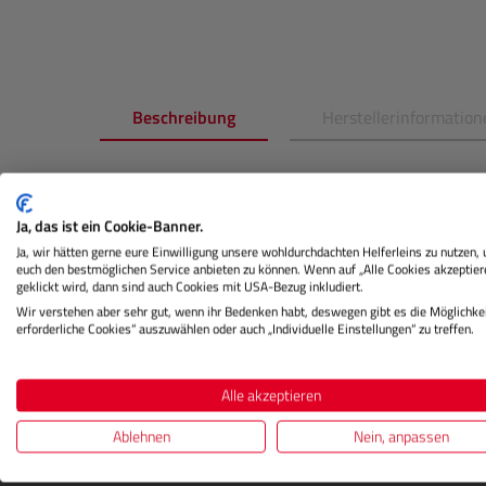
Beschreibung
Herstellerinformation
Produktinformationen "
BD
Hinte
(Storm Gray)"
Ja, das ist ein Cookie-Banner.
Ja, wir hätten gerne eure Einwilligung unsere wohldurchdachten Helferleins zu nutzen,
euch den bestmöglichen Service anbieten zu können. Wenn auf „Alle Cookies akzeptier
Dieser hochwertige Papierhintergrund für Fotostu
geklickt wird, dann sind auch Cookies mit USA-Bezug inkludiert.
Oberfläche, die ideal zur Erstellung von glatten 
Wir verstehen aber sehr gut, wenn ihr Bedenken habt, deswegen gibt es die Möglichkei
Produktfotografie und viele weiteren Anwendunge
erforderliche Cookies“ auszuwählen oder auch „Individuelle Einstellungen“ zu treffen.
Alle akzeptieren
Ablehnen
Nein, anpassen