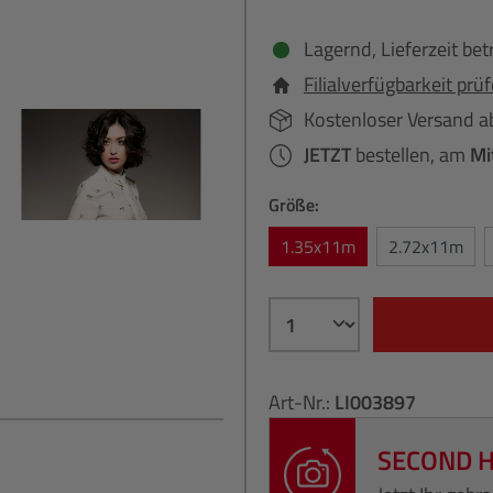
Lagernd, Lieferzeit bet
Filialverfügbarkeit prü
Kostenloser Versand a
JETZT
bestellen, am
Mi
Größe:
1.35x11m
2.72x11m
Art-Nr.:
LI003897
SECOND 