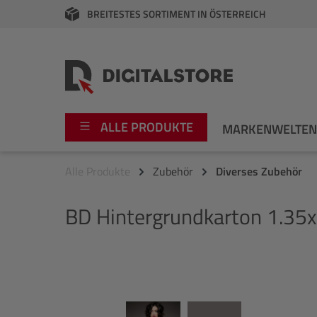
BREITESTES SORTIMENT IN ÖSTERREICH
springen
Zur Hauptnavigation springen
ALLE PRODUKTE
MARKENWELTE
Alle Produkte
Zubehör
Diverses Zubehör
Foto
Canon
BD
Hintergrundkarton 1.35
Video
Fujifilm
Audio
Leica Boutique
Bildergalerie überspringen
Apple
Nikon