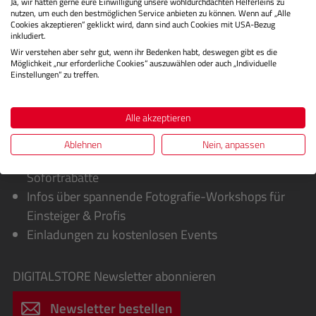
Ja, wir hätten gerne eure Einwilligung unsere wohldurchdachten Helferleins zu
nutzen, um euch den bestmöglichen Service anbieten zu können. Wenn auf „Alle
Cookies akzeptieren“ geklickt wird, dann sind auch Cookies mit USA-Bezug
inkludiert.
Wir verstehen aber sehr gut, wenn ihr Bedenken habt, deswegen gibt es die
Möglichkeit „nur erforderliche Cookies“ auszuwählen oder auch „Individuelle
Einstellungen“ zu treffen.
Alle akzeptieren
Sie erhalten von uns:
Ablehnen
Nein, anpassen
Exklusive Sonderaktionen, Cashbacks &
Sofortrabatte
Infos über spannende Fotografie-Workshops für
Einsteiger & Profis
Einladungen zu kostenlosen Events
DIGITALSTORE
Newsletter abonnieren
Newsletter bestellen