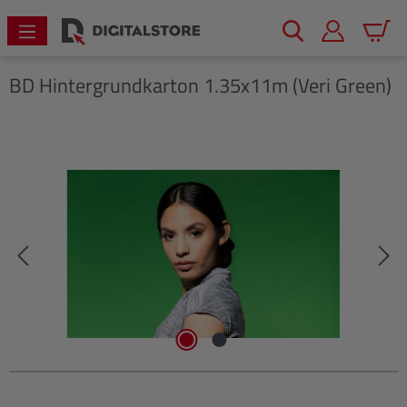
alt springen
Warenk
BD
Hintergrundkarton 1.35x11m (Veri Green)
Bildergalerie überspringen