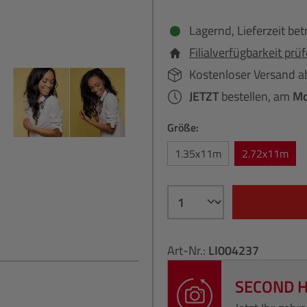
Lagernd, Lieferzeit bet
Filialverfügbarkeit prü
Kostenloser Versand a
JETZT
bestellen, am
Mo
Größe:
1.35x11m
2.72x11m
Art-Nr.:
LI004237
SECOND 