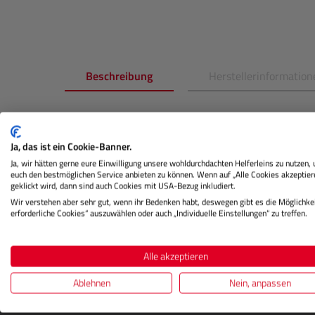
Beschreibung
Herstellerinformation
Produktinformationen "
BD
Hinter
Yellow)"
Ja, das ist ein Cookie-Banner.
Ja, wir hätten gerne eure Einwilligung unsere wohldurchdachten Helferleins zu nutzen,
euch den bestmöglichen Service anbieten zu können. Wenn auf „Alle Cookies akzeptier
Dieser hochwertige Papierhintergrund für Fotostu
geklickt wird, dann sind auch Cookies mit USA-Bezug inkludiert.
Oberfläche, die ideal zur Erstellung von glatten 
Wir verstehen aber sehr gut, wenn ihr Bedenken habt, deswegen gibt es die Möglichkei
Produktfotografie und viele weiteren Anwendunge
erforderliche Cookies“ auszuwählen oder auch „Individuelle Einstellungen“ zu treffen.
Alle akzeptieren
Ablehnen
Nein, anpassen