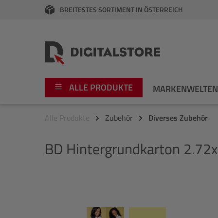
BREITESTES SORTIMENT IN ÖSTERREICH
springen
Zur Hauptnavigation springen
ALLE PRODUKTE
MARKENWELTE
Alle Produkte
Zubehör
Diverses Zubehör
Foto
Canon
BD
Hintergrundkarton 2.72x
Video
Fujifilm
Audio
Leica Boutique
Bildergalerie überspringen
Apple
Nikon