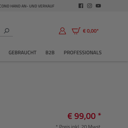
COND HAND AN- UND VERKAUF
€ 0,00*
Warenkorb enthält 0 Positio
GEBRAUCHT
B2B
PROFESSIONALS
€ 99,00 *
* Preis inkl. 20 Mwst.