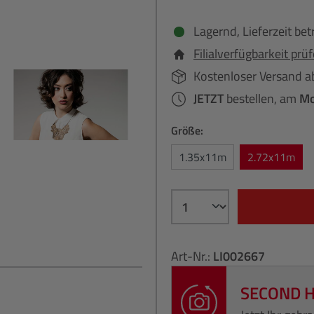
Lagernd, Lieferzeit bet
Filialverfügbarkeit prü
Kostenloser Versand a
JETZT
bestellen, am
Mo
Größe:
1.35x11m
2.72x11m
Art-Nr.:
LI002667
SECOND 