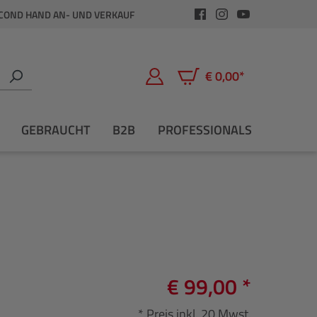
COND HAND AN- UND VERKAUF
€ 0,00*
Warenkorb enthält 0 Positio
GEBRAUCHT
B2B
PROFESSIONALS
€ 99,00 *
* Preis inkl. 20 Mwst.