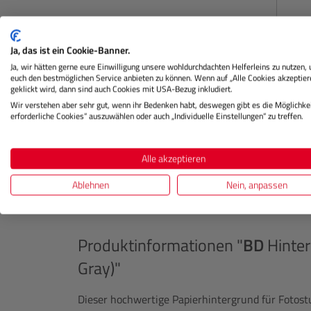
Lagernd
Ja, das ist ein Cookie-Banner.
Ja, wir hätten gerne eure Einwilligung unsere wohldurchdachten Helferleins zu nutzen,
€ 99,00
euch den bestmöglichen Service anbieten zu können. Wenn auf „Alle Cookies akzeptier
Preis
geklickt wird, dann sind auch Cookies mit USA-Bezug inkludiert.
Regulärer Preis:
Wir verstehen aber sehr gut, wenn ihr Bedenken habt, deswegen gibt es die Möglichkei
IN DEN WARENKORB
erforderliche Cookies“ auszuwählen oder auch „Individuelle Einstellungen“ zu treffen.
Alle akzeptieren
Ablehnen
Nein, anpassen
Beschreibung
Herstellerinformation
Produktinformationen "
BD
Hinter
Gray)"
Dieser hochwertige Papierhintergrund für Fotostu