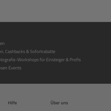
ten
n, Cashbacks & Sofortrabatte
tografie-Workshops für Einsteiger & Profis
osen Events
Hilfe
Über uns