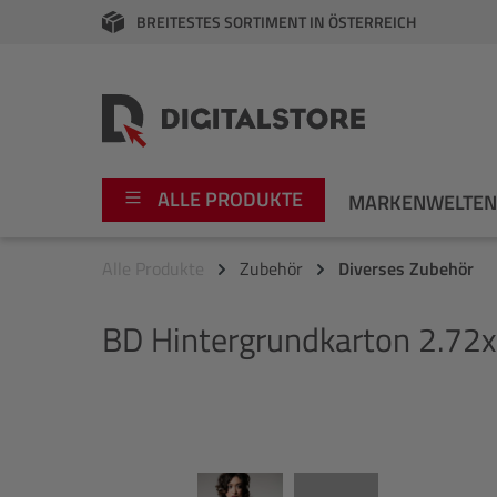
BREITESTES SORTIMENT IN ÖSTERREICH
springen
Zur Hauptnavigation springen
ALLE PRODUKTE
MARKENWELTE
Alle Produkte
Zubehör
Diverses Zubehör
Foto
Canon
BD
Hintergrundkarton 2.72x
Video
Fujifilm
Audio
Leica Boutique
Bildergalerie überspringen
Apple
Nikon