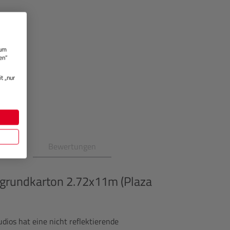
 um
en“
t „nur
en
Bewertungen
grundkarton 2.72x11m (Plaza
dios hat eine nicht reflektierende