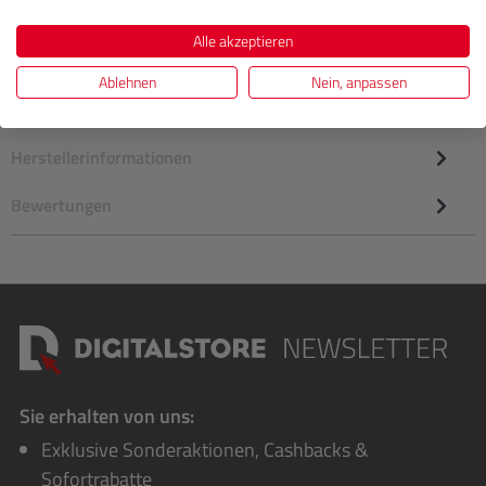
Beschreibung
Alle akzeptieren
Dieser hochwertige Papierhintergrund für Fotostudios hat
Ablehnen
Nein, anpassen
eine nicht reflektierende Oberfläche, die ideal zur
Erstellung von…
Mehr
Herstellerinformationen
Bewertungen
Sie erhalten von uns:
Exklusive Sonderaktionen, Cashbacks &
Sofortrabatte