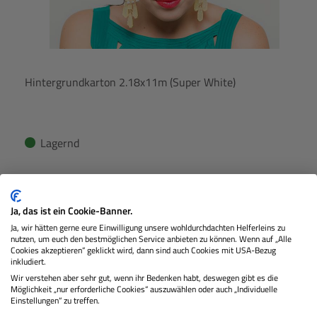
Hintergrundkarton 2.18x11m (Super White)
Lagernd
€ 96,00
Preis
Ja, das ist ein Cookie-Banner.
Regulärer
Ja, wir hätten gerne eure Einwilligung unsere wohldurchdachten Helferleins zu
IN DEN WARENKORB
nutzen, um euch den bestmöglichen Service anbieten zu können. Wenn auf „Alle
Cookies akzeptieren“ geklickt wird, dann sind auch Cookies mit USA-Bezug
inkludiert.
Wir verstehen aber sehr gut, wenn ihr Bedenken habt, deswegen gibt es die
Möglichkeit „nur erforderliche Cookies“ auszuwählen oder auch „Individuelle
Einstellungen“ zu treffen.