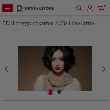
alt springen
Warenk
BD
Hintergrundkarton 2.75x11m (Latte)
Bildergalerie überspringen