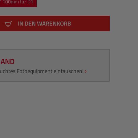
° 100mm für D1
IN DEN WARENKORB
HAND
rauchtes Fotoequipment eintauschen!