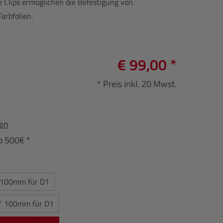
te Clips ermöglichen die Befestigung von
arbfolien.
€ 99,00 *
* Preis inkl. 20 Mwst.
fen
b 500€ *
 100mm für D1
° 100mm für D1