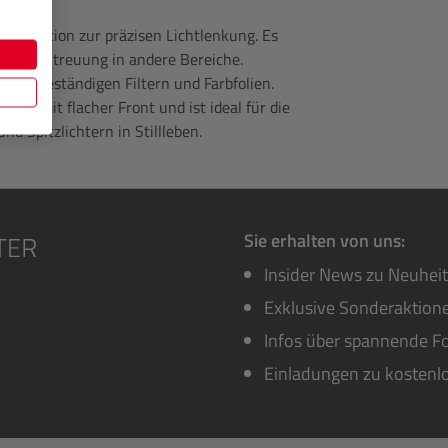
ge Option zur präzisen Lichtlenkung. Es
ert die Streuung in andere Bereiche.
 hitzebeständigen Filtern und Farbfolien.
llen mit flacher Front und ist ideal für die
d Spitzlichtern in Stillleben.
Sie erhalten von uns:
Insider News zu Neuhei
Exklusive Sonderaktione
Infos über spannende Fo
Einladungen zu kostenl