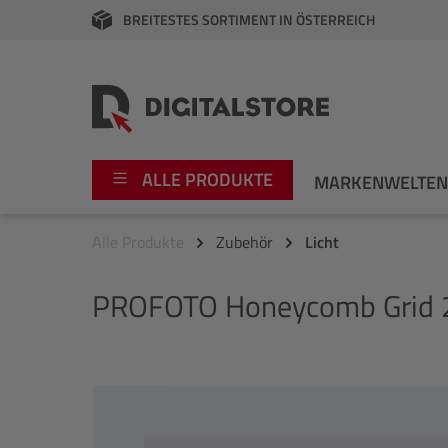
BREITESTES SORTIMENT IN ÖSTERREICH
springen
Zur Hauptnavigation springen
ALLE PRODUKTE
MARKENWELTE
Alle Produkte
Zubehör
Licht
Foto
Canon
PROFOTO
Honeycomb Grid 
Video
Fujifilm
Audio
Leica Boutique
Bildergalerie überspringen
Apple
Nikon