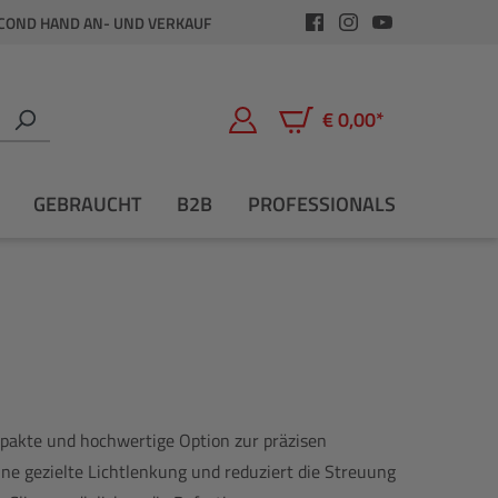
COND HAND AN- UND VERKAUF
€ 0,00*
Warenkorb enthält 0 Positio
GEBRAUCHT
B2B
PROFESSIONALS
pakte und hochwertige Option zur präzisen
ine gezielte Lichtlenkung und reduziert die Streuung