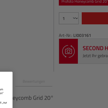
Profoto Honeycomb Grid 20
Art-Nr.:
LI003161
SECOND 
Jetzt Ihr geb
en
Bewertungen
 um
en“
O
Honeycomb Grid 20°
t „nur