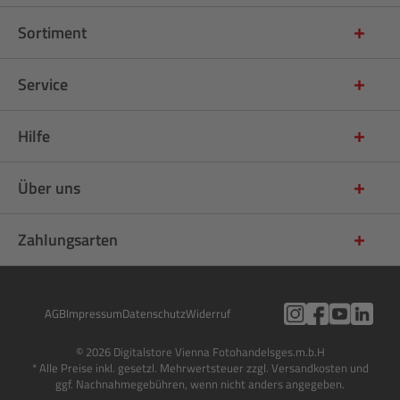
Sortiment
Service
Hilfe
Über uns
Zahlungsarten
AGB
Impressum
Datenschutz
Widerruf
© 2026 Digitalstore Vienna Fotohandelsges.m.b.H
* Alle Preise inkl. gesetzl. Mehrwertsteuer zzgl. Versandkosten und
ggf. Nachnahmegebühren, wenn nicht anders angegeben.