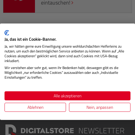
eintauschen!
Beschreibung
Ja, das ist ein Cookie-Banner.
Ja, wir hätten gerne eure Einwilligung unsere wohldurchdachten Helferleins zu
Das Wabenraster ist eine kompakte und hochwertige
nutzen, um euch den bestmöglichen Service anbieten zu können. Wenn auf „Alle
Cookies akzeptieren“ geklickt wird, dann sind auch Cookies mit USA-Bezug
Option zur präzisen Lichtlenkung. Es ermöglicht eine
inkludiert.
gezielte Lichtlenkung…
Mehr
Wir verstehen aber sehr gut, wenn ihr Bedenken habt, deswegen gibt es die
Möglichkeit „nur erforderliche Cookies“ auszuwählen oder auch „Individuelle
Herstellerinformationen
Einstellungen“ zu treffen.
Bewertungen
Alle akzeptieren
Ablehnen
Nein, anpassen