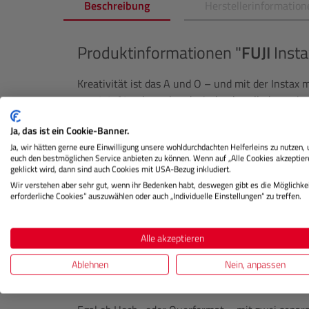
Beschreibung
Herstellerinformation
Produktinformationen "
FUJI
Insta
Kreativität ist das A und O – und mit der Instax
gesetzt. Atemberaubend, eindrucksvoll, dynamisch
Mit 10 Objektivmodi und 10 Filmeffekten kannst D
Ja, das ist ein Cookie-Banner.
vorschwebt. Experimentiere mit Farbe, Licht und 
Ja, wir hätten gerne eure Einwilligung unsere wohldurchdachten Helferleins zu nutzen,
entdecke 100 kreative Kombinationsmöglichkeite
euch den bestmöglichen Service anbieten zu können. Wenn auf „Alle Cookies akzeptier
sie siehst.
geklickt wird, dann sind auch Cookies mit USA-Bezug inkludiert.
Wir verstehen aber sehr gut, wenn ihr Bedenken habt, deswegen gibt es die Möglichkei
Retrocharme trifft moderne Technik
erforderliche Cookies“ auszuwählen oder auch „Individuelle Einstellungen“ zu treffen.
Die Instax mini EVO kombiniert ein klassisches 
und einer griffigen, luxuriösen Oberfläche. Sie füh
Alle akzeptieren
echtes Statement für alle, die Stil und Funktion l
Ablehnen
Nein, anpassen
Zwei Auslöser für jede Perspektive