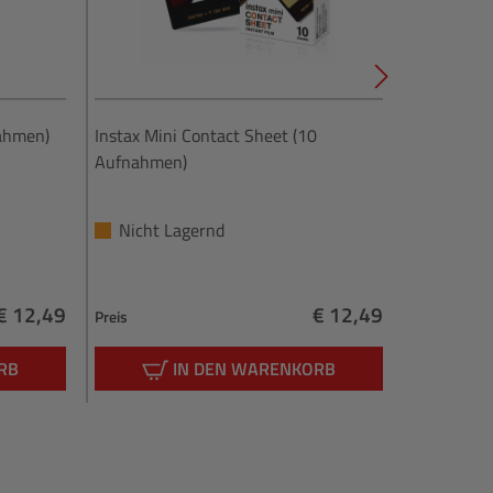
nahmen)
Instax Mini Contact Sheet (10
Instax Min
Aufnahmen)
Nicht Lagernd
Nicht L
€ 12,49
€ 12,49
Preis
Preis
Regulärer Preis:
Regulärer Preis:
RB
IN DEN WARENKORB