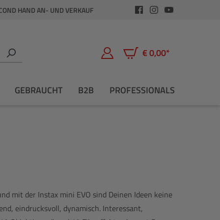
COND HAND AN- UND VERKAUF
€ 0,00*
Warenkorb enthält 0 Positio
GEBRAUCHT
B2B
PROFESSIONALS
 und mit der Instax mini EVO sind Deinen Ideen keine
nd, eindrucksvoll, dynamisch. Interessant,