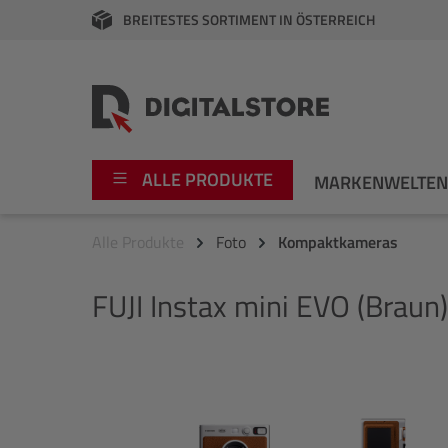
BREITESTES SORTIMENT IN ÖSTERREICH
springen
Zur Hauptnavigation springen
ALLE PRODUKTE
MARKENWELTE
Alle Produkte
Foto
Kompaktkameras
Foto
Canon
FUJI
Instax mini EVO (Braun)
Video
Fujifilm
Audio
Leica Boutique
Bildergalerie überspringen
Apple
Nikon