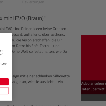
en
Bewertungen
x mini EVO (Braun)"
 mini EVO sind Deinen Ideen keine Grenzen
. Interessant, auffallend, überraschend.
u genau die Vision erschaffen, die Dir
Stil – von Retro bis Soft-Focus – und
 um
n, um Deine Welt so festzuhalten, wie Du
en“
t „nur
Kameradesign mit einer schlanken Silhouette
lt sich so gut an, wie sie aussieht – ein
Video ansehen 
ieben.
Datenübermittl