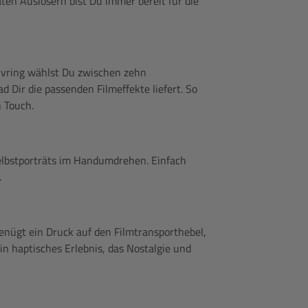
ten Auslösern bist Du immer bereit für die
ivring wählst Du zwischen zehn
Dir die passenden Filmeffekte liefert. So
 Touch.
Selbstporträts im Handumdrehen. Einfach
.
enügt ein Druck auf den Filmtransporthebel,
in haptisches Erlebnis, das Nostalgie und