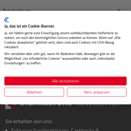
Beschreibung
Apple Magic Keyboard Das neue Magic Keyboard ist eine
Ja, das ist ein Cookie-Banner.
ultraleichte, mobile Tastatur für komfortables und
Ja, wir hätten gerne eure Einwilligung unsere wohldurchdachten Helferleins zu
nutzen, um euch den bestmöglichen Service anbieten zu können. Wenn auf „Alle
reaktionsschnelles…
Mehr
Cookies akzeptieren“ geklickt wird, dann sind auch Cookies mit USA-Bezug
inkludiert.
Herstellerinformationen
Wir verstehen aber sehr gut, wenn ihr Bedenken habt, deswegen gibt es die
Möglichkeit „nur erforderliche Cookies“ auszuwählen oder auch „Individuelle
Einstellungen“ zu treffen.
Bewertungen
Alle akzeptieren
Ablehnen
Nein, anpassen
Sie erhalten von uns:
Exklusive Sonderaktionen, Cashbacks &